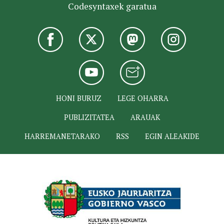
Codesyntaxek garatua
HONI BURUZ
LEGE OHARRA
PUBLIZITATEA
ARAUAK
HARREMANETARAKO
RSS
EGIN ALEAKIDE