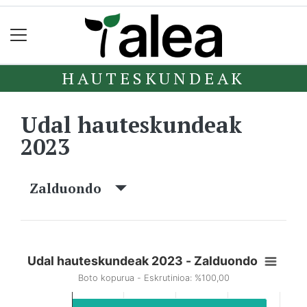
HAUTESKUNDEAK
Udal hauteskundeak
2023
Zalduondo
Udal hauteskundeak 2023 - Zalduondo
Boto kopurua - Eskrutinioa: %100,00