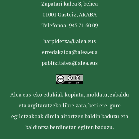
Zapatari kalea 8, behea
01001 Gasteiz, ARABA
Telefonoa: 945 71 60 09
harpidetza@alea.eus
erredakzioa@alea.eus
publizitatea@alea.eus
Alea.eus-eko edukiak kopiatu, moldatu, zabaldu
eta argitaratzeko libre zara, beti ere, gure
egiletzakoak direla aitortzen baldin baduzu eta
baldintza berdinetan egiten baduzu.