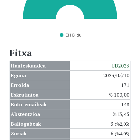
EH Bildu
Fitxa
Hauteskundea
UD2023
Eguna
2023/05/10
Errolda
171
Eskrutinioa
% 100,00
Boto-emaileak
148
Abstentzioa
%13,45
Baliogabeak
3
(%2,03)
Zuriak
6
(%4,05)