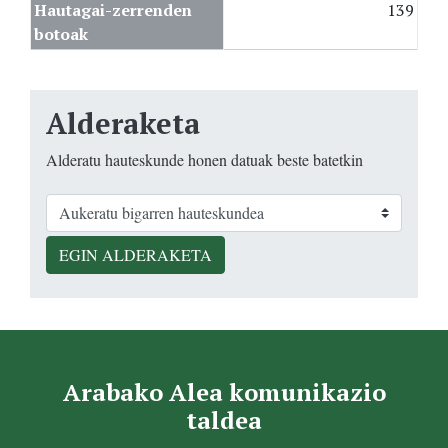
Hautagai-zerrenden
139
botoak
Alderaketa
Alderatu hauteskunde honen datuak beste batetkin
EGIN ALDERAKETA
Arabako Alea komunikazio
taldea