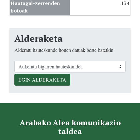
Hautagai-zerrenden
134
botoak
Alderaketa
Alderatu hauteskunde honen datuak beste batetkin
EGIN ALDERAKETA
Arabako Alea komunikazio
taldea