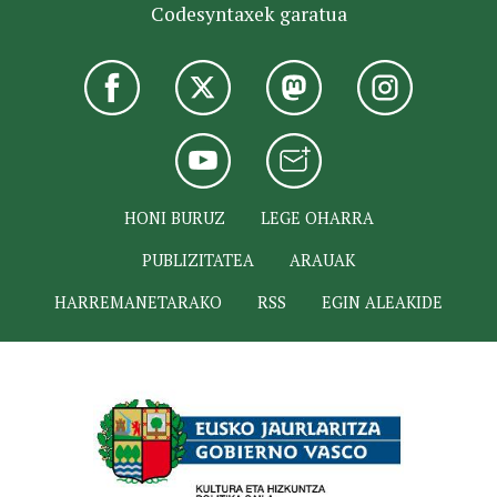
Codesyntaxek garatua
HONI BURUZ
LEGE OHARRA
PUBLIZITATEA
ARAUAK
HARREMANETARAKO
RSS
EGIN ALEAKIDE