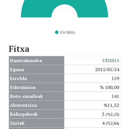
EH Bildu
Fitxa
Hauteskundea
UD2015
Eguna
2015/05/24
Errolda
159
Eskrutinioa
% 100,00
Boto-emaileak
141
Abstentzioa
%11,32
Baliogabeak
3
(%2,13)
Zuriak
4
(%2,84)