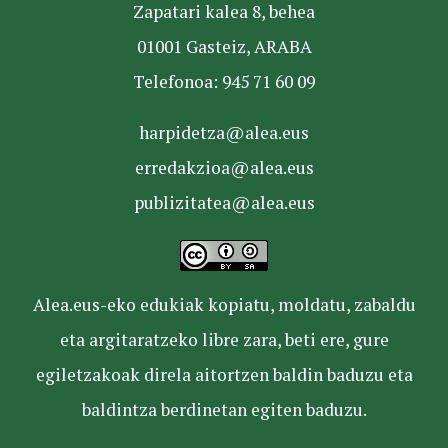
Zapatari kalea 8, behea
01001 Gasteiz, ARABA
Telefonoa: 945 71 60 09
harpidetza@alea.eus
erredakzioa@alea.eus
publizitatea@alea.eus
Alea.eus-eko edukiak kopiatu, moldatu, zabaldu
eta argitaratzeko libre zara, beti ere, gure
egiletzakoak direla aitortzen baldin baduzu eta
baldintza berdinetan egiten baduzu.