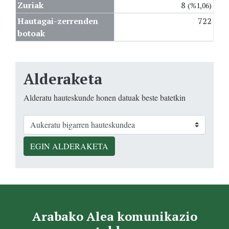
Zuriak
8
(%1,06)
Hautagai-zerrenden
722
botoak
Alderaketa
Alderatu hauteskunde honen datuak beste batetkin
EGIN ALDERAKETA
Arabako Alea komunikazio