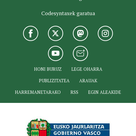
Codesyntaxek garatua
HONI BURUZ
LEGE OHARRA
PUBLIZITATEA
ARAUAK
HARREMANETARAKO
RSS
EGIN ALEAKIDE