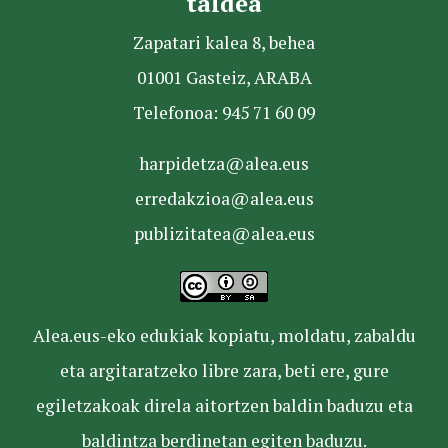
taldea
Zapatari kalea 8, behea
01001 Gasteiz, ARABA
Telefonoa: 945 71 60 09
harpidetza@alea.eus
erredakzioa@alea.eus
publizitatea@alea.eus
Alea.eus-eko edukiak kopiatu, moldatu, zabaldu
eta argitaratzeko libre zara, beti ere, gure
egiletzakoak direla aitortzen baldin baduzu eta
baldintza berdinetan egiten baduzu.