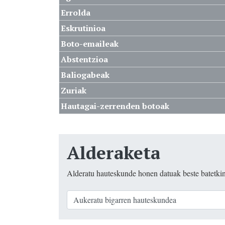
Errolda
Eskrutinioa
Boto-emaileak
Abstentzioa
Baliogabeak
Zuriak
Hautagai-zerrenden botoak
Alderaketa
Alderatu hauteskunde honen datuak beste batetki