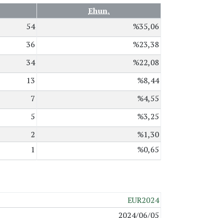
Ehun.
54
%35,06
36
%23,38
34
%22,08
13
%8,44
7
%4,55
5
%3,25
2
%1,30
1
%0,65
EUR2024
2024/06/05