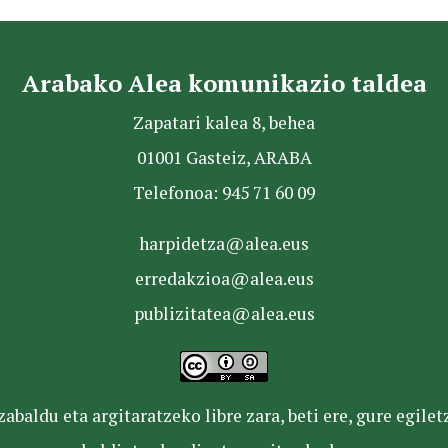
Arabako Alea komunikazio taldea
Zapatari kalea 8, behea
01001 Gasteiz, ARABA
Telefonoa: 945 71 60 09
harpidetza@alea.eus
erredakzioa@alea.eus
publizitatea@alea.eus
baldu eta argitaratzeko libre zara, beti ere, gure egile