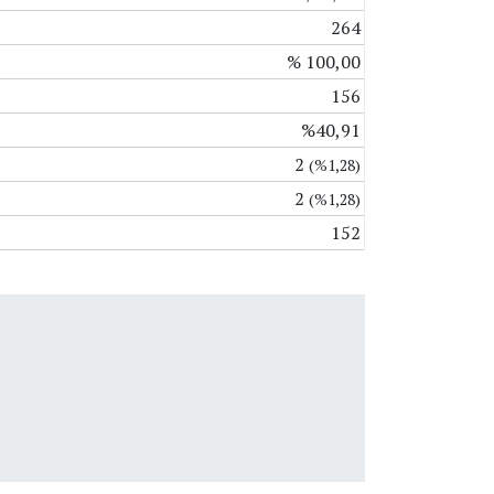
264
% 100,00
156
%40,91
2
(%1,28)
2
(%1,28)
152