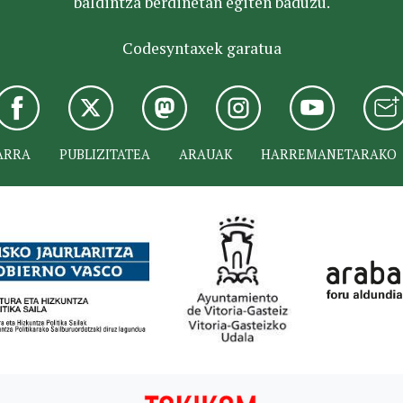
baldintza berdinetan egiten baduzu.
Codesyntaxek garatua
ARRA
PUBLIZITATEA
ARAUAK
HARREMANETARAKO