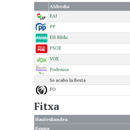
Alderdia
EAJ
PP
EH Bildu
PSOE
VOX
Podemos
Se acabo la fiesta
FO
Fitxa
Hauteskundea
Eguna