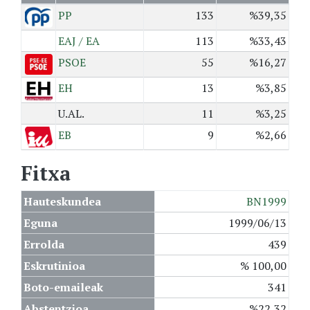
PP
133
%39,35
EAJ / EA
113
%33,43
PSOE
55
%16,27
EH
13
%3,85
U.AL.
11
%3,25
EB
9
%2,66
Fitxa
Hauteskundea
BN1999
Eguna
1999/06/13
Errolda
439
Eskrutinioa
% 100,00
Boto-emaileak
341
Abstentzioa
%22,32