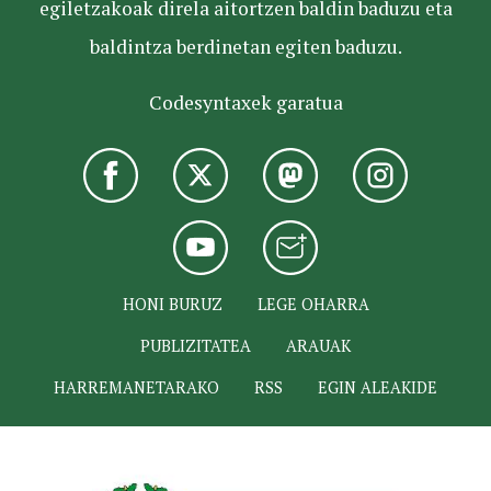
egiletzakoak direla aitortzen baldin baduzu eta
baldintza berdinetan egiten baduzu.
Codesyntaxek garatua
HONI BURUZ
LEGE OHARRA
PUBLIZITATEA
ARAUAK
HARREMANETARAKO
RSS
EGIN ALEAKIDE