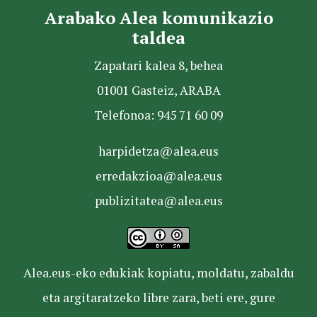
Arabako Alea komunikazio
taldea
Zapatari kalea 8, behea
01001 Gasteiz, ARABA
Telefonoa: 945 71 60 09
harpidetza@alea.eus
erredakzioa@alea.eus
publizitatea@alea.eus
Alea.eus-eko edukiak kopiatu, moldatu, zabaldu
eta argitaratzeko libre zara, beti ere, gure