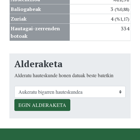
Baliogabeak
3
(%0,88)
Zuriak
4
(%1,17)
Hautagai-zerrenden
334
botoak
Alderaketa
Alderatu hauteskunde honen datuak beste batetkin
EGIN ALDERAKETA