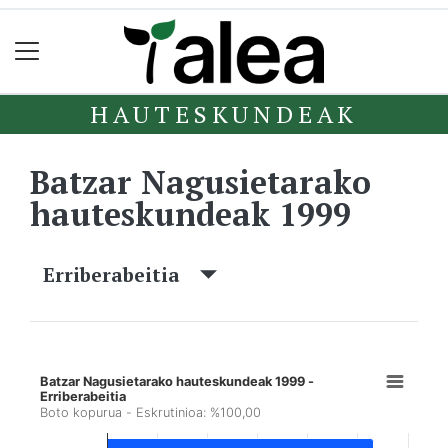
HAUTESKUNDEAK
Batzar Nagusietarako
hauteskundeak 1999
Erriberabeitia
Batzar Nagusietarako hauteskundeak 1999 -
Erriberabeitia
Boto kopurua - Eskrutinioa: %100,00