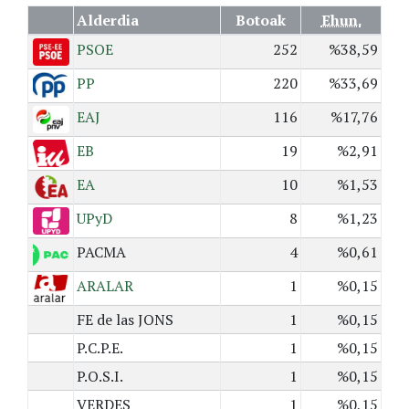
Alderdia
Botoak
Ehun.
PSOE
252
%38,59
PP
220
%33,69
EAJ
116
%17,76
EB
19
%2,91
EA
10
%1,53
UPyD
8
%1,23
PACMA
4
%0,61
ARALAR
1
%0,15
FE de las JONS
1
%0,15
P.C.P.E.
1
%0,15
P.O.S.I.
1
%0,15
VERDES
1
%0,15