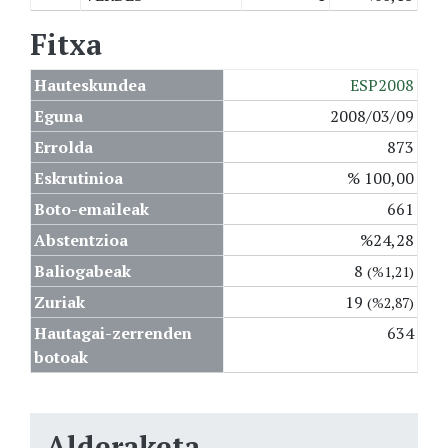
Fitxa
Hauteskundea
ESP2008
Eguna
2008/03/09
Errolda
873
Eskrutinioa
% 100,00
Boto-emaileak
661
Abstentzioa
%24,28
Baliogabeak
8
(%1,21)
Zuriak
19
(%2,87)
Hautagai-zerrenden
634
botoak
Alderaketa