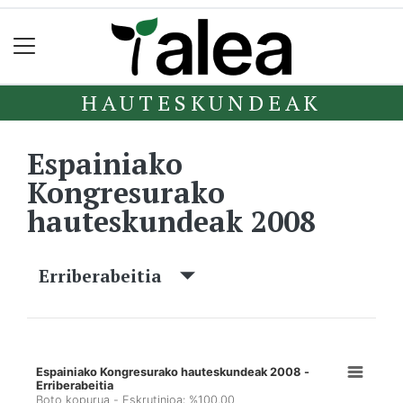
HAUTESKUNDEAK
Espainiako
Kongresurako
hauteskundeak 2008
Erriberabeitia
Espainiako Kongresurako hauteskundeak 2008 -
Erriberabeitia
Boto kopurua - Eskrutinioa: %100,00