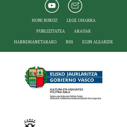
HONI BURUZ
LEGE OHARRA
PUBLIZITATEA
ARAUAK
HARREMANETARAKO
RSS
EGIN ALEAKIDE