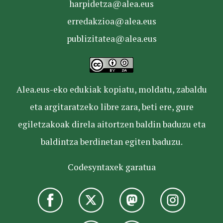
harpidetza@alea.eus
erredakzioa@alea.eus
publizitatea@alea.eus
Alea.eus-eko edukiak kopiatu, moldatu, zabaldu
eta argitaratzeko libre zara, beti ere, gure
egiletzakoak direla aitortzen baldin baduzu eta
baldintza berdinetan egiten baduzu.
Codesyntaxek garatua