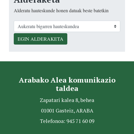
Alderatu hauteskunde honen datuak beste batetkin
EGIN ALDERAKETA
Arabako Alea komunikazio
taldea
Zapatari kalea 8, behea
01001 Gasteiz, ARABA
Telefonoa: 945 71 60 09