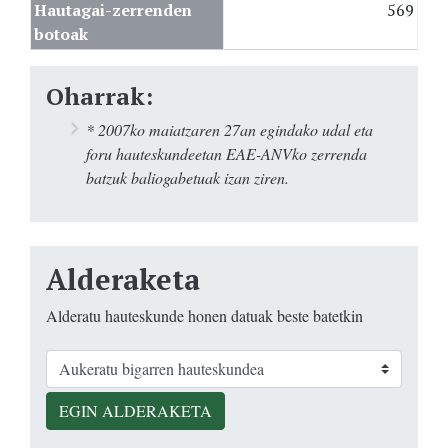
Hautagai-zerrenden
569
botoak
Oharrak:
* 2007ko maiatzaren 27an egindako udal eta
foru hauteskundeetan EAE-ANVko zerrenda
batzuk baliogabetuak izan ziren.
Alderaketa
Alderatu hauteskunde honen datuak beste batetkin
EGIN ALDERAKETA