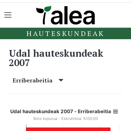
HAUTESKUNDEAK
Udal hauteskundeak
2007
Erriberabeitia
Udal hauteskundeak 2007 - Erriberabeitia
Boto kopurua - Eskrutinioa: %100,00