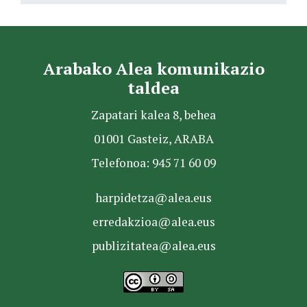
Arabako Alea komunikazio
taldea
Zapatari kalea 8, behea
01001 Gasteiz, ARABA
Telefonoa: 945 71 60 09
harpidetza@alea.eus
erredakzioa@alea.eus
publizitatea@alea.eus