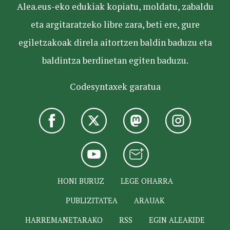
Alea.eus-eko edukiak kopiatu, moldatu, zabaldu
eta argitaratzeko libre zara, beti ere, gure
egiletzakoak direla aitortzen baldin baduzu eta
baldintza berdinetan egiten baduzu.
Codesyntaxek garatua
HONI BURUZ
LEGE OHARRA
PUBLIZITATEA
ARAUAK
HARREMANETARAKO
RSS
EGIN ALEAKIDE