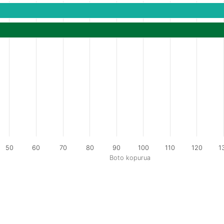
50
60
70
80
90
100
110
120
1
Boto kopurua