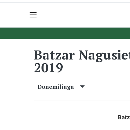
Batzar Nagusi
2019
Donemiliaga
Batz