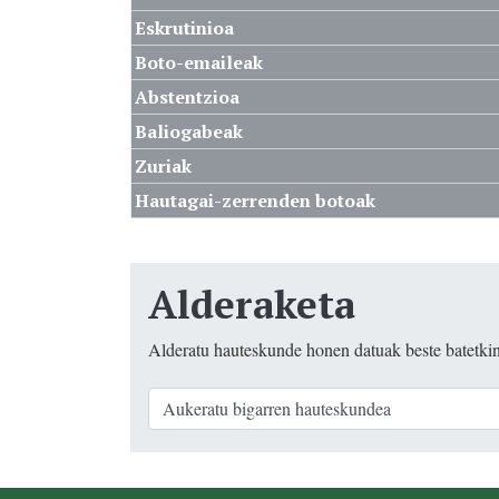
Eskrutinioa
Boto-emaileak
Abstentzioa
Baliogabeak
Zuriak
Hautagai-zerrenden botoak
Alderaketa
Alderatu hauteskunde honen datuak beste batetki