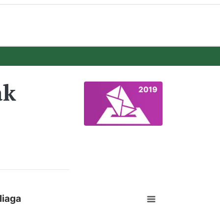
ak
liaga