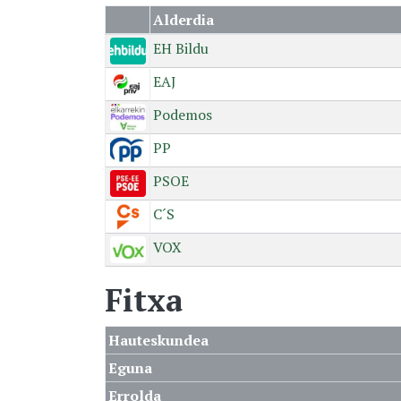
Alderdia
EH Bildu
EAJ
Podemos
PP
PSOE
C´S
VOX
Fitxa
Hauteskundea
Eguna
Errolda