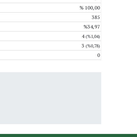
% 100,00
385
%34,97
4
(%1,04)
3
(%0,78)
0