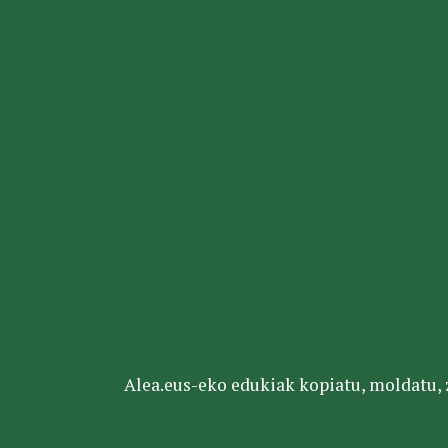
Alea.eus-eko edukiak kopiatu, moldatu, za