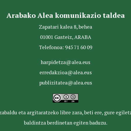
Arabako Alea komunikazio taldea
Zapatari kalea 8, behea
01001 Gasteiz, ARABA
Telefonoa: 945 71 60 09
harpidetza@alea.eus
erredakzioa@alea.eus
publizitatea@alea.eus
baldu eta argitaratzeko libre zara, beti ere, gure egile
baldintza berdinetan egiten baduzu.