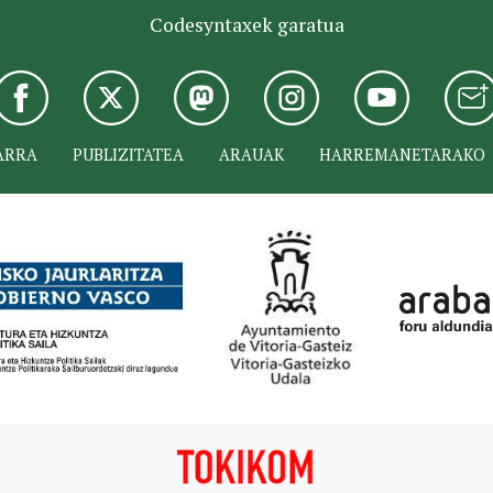
Codesyntaxek garatua
ARRA
PUBLIZITATEA
ARAUAK
HARREMANETARAKO