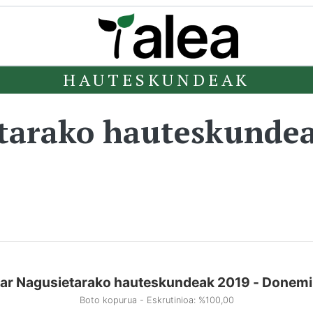
HAUTESKUNDEAK
etarako hauteskunde
ar Nagusietarako hauteskundeak 2019 - Donemi
Boto kopurua - Eskrutinioa: %100,00