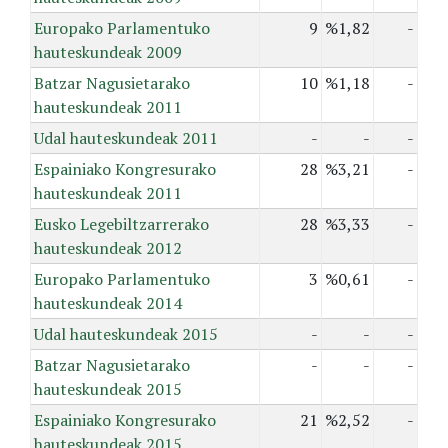
Europako Parlamentuko
9
%1,82
-
hauteskundeak 2009
Batzar Nagusietarako
10
%1,18
-
hauteskundeak 2011
Udal hauteskundeak 2011
-
-
-
Espainiako Kongresurako
28
%3,21
-
hauteskundeak 2011
Eusko Legebiltzarrerako
28
%3,33
-
hauteskundeak 2012
Europako Parlamentuko
3
%0,61
-
hauteskundeak 2014
Udal hauteskundeak 2015
-
-
-
Batzar Nagusietarako
-
-
-
hauteskundeak 2015
Espainiako Kongresurako
21
%2,52
-
hauteskundeak 2015