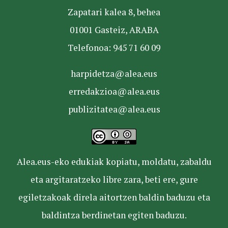
Zapatari kalea 8, behea
01001 Gasteiz, ARABA
Telefonoa: 945 71 60 09
harpidetza@alea.eus
erredakzioa@alea.eus
publizitatea@alea.eus
Alea.eus-eko edukiak kopiatu, moldatu, zabaldu
eta argitaratzeko libre zara, beti ere, gure
egiletzakoak direla aitortzen baldin baduzu eta
baldintza berdinetan egiten baduzu.