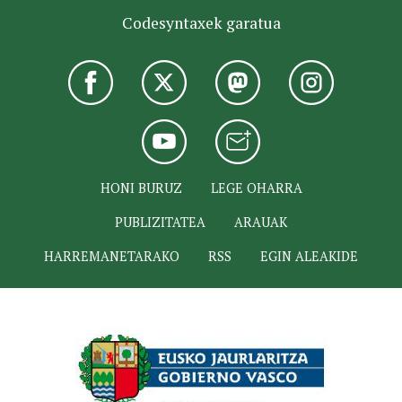
Codesyntaxek garatua
HONI BURUZ
LEGE OHARRA
PUBLIZITATEA
ARAUAK
HARREMANETARAKO
RSS
EGIN ALEAKIDE