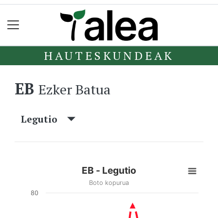
HAUTESKUNDEAK
EB
Ezker Batua
Legutio
EB - Legutio
Boto kopurua
80