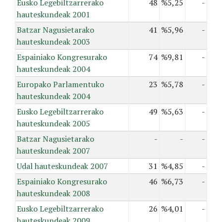
Eusko Legebiltzarrerako
48
%5,25
-
hauteskundeak 2001
Batzar Nagusietarako
41
%5,96
-
hauteskundeak 2003
Espainiako Kongresurako
74
%9,81
-
hauteskundeak 2004
Europako Parlamentuko
23
%5,78
-
hauteskundeak 2004
Eusko Legebiltzarrerako
49
%5,63
-
hauteskundeak 2005
Batzar Nagusietarako
-
-
-
hauteskundeak 2007
Udal hauteskundeak 2007
31
%4,85
-
Espainiako Kongresurako
46
%6,73
-
hauteskundeak 2008
Eusko Legebiltzarrerako
26
%4,01
-
hauteskundeak 2009