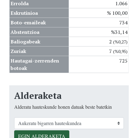
Errolda
1.066
Eskrutinioa
% 100,00
Boto-emaileak
734
Abstentzioa
%31,14
Baliogabeak
2
(%0,27)
Zuriak
7
(%0,95)
Hautagai-zerrenden
725
botoak
Alderaketa
Alderatu hauteskunde honen datuak beste batetkin
EGIN ALDERAKETA