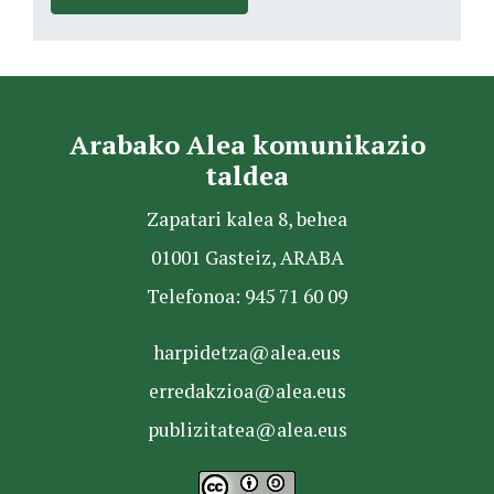
Arabako Alea komunikazio
taldea
Zapatari kalea 8, behea
01001 Gasteiz, ARABA
Telefonoa: 945 71 60 09
harpidetza@alea.eus
erredakzioa@alea.eus
publizitatea@alea.eus