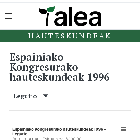
HAUTESKUNDEAK
Espainiako
Kongresurako
hauteskundeak 1996
Legutio
Espainiako Kongresurako hauteskundeak 1996 -
Legutio
Boto kopurua - Eskrutinioa: %100,00