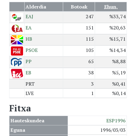
Alderdia
Botoak
Ehun.
EAJ
247
%33,74
EA
151
%20,63
HB
115
%15,71
PSOE
105
%14,34
PP
65
%8,88
EB
38
%5,19
PRT
3
%0,41
LVE
1
%0,14
Fitxa
Hauteskundea
ESP1996
Eguna
1996/03/03