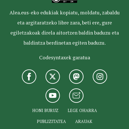
Alea.eus-eko edukiak kopiatu, moldatu, zabaldu
eta argitaratzeko libre zara, beti ere, gure
egiletzakoak direla aitortzen baldin baduzu eta
baldintza berdinetan egiten baduzu.
Codesyntaxek garatua
HONI BURUZ
LEGE OHARRA
PUBLIZITATEA
ARAUAK