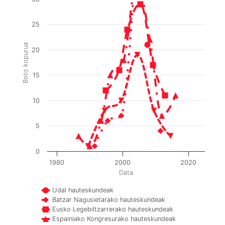
25
Boto kopurua
20
15
10
5
0
1980
2000
2020
Data
Udal hauteskundeak
Batzar Nagusietarako hauteskundeak
Eusko Legebiltzarrerako hauteskundeak
Espainiako Kongresurako hauteskundeak