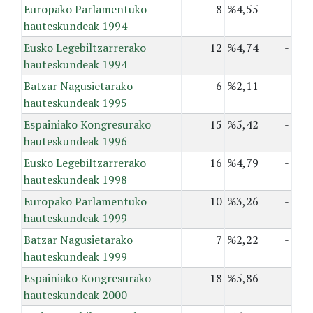
Europako Parlamentuko
8
%4,55
-
hauteskundeak 1994
Eusko Legebiltzarrerako
12
%4,74
-
hauteskundeak 1994
Batzar Nagusietarako
6
%2,11
-
hauteskundeak 1995
Espainiako Kongresurako
15
%5,42
-
hauteskundeak 1996
Eusko Legebiltzarrerako
16
%4,79
-
hauteskundeak 1998
Europako Parlamentuko
10
%3,26
-
hauteskundeak 1999
Batzar Nagusietarako
7
%2,22
-
hauteskundeak 1999
Espainiako Kongresurako
18
%5,86
-
hauteskundeak 2000