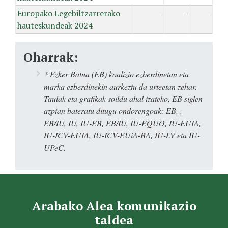
Europako Legebiltzarrerako
-
-
-
hauteskundeak 2024
Oharrak:
* Ezker Batua (EB) koalizio ezberdinetan eta
marka ezberdinekin aurkeztu da urteetan zehar.
Taulak eta grafikak soildu ahal izateko, EB siglen
azpian bateratu ditugu ondorengoak: EB, ,
EB/IU, IU, IU-EB, EB/IU, IU-EQUO, IU-EUIA,
IU-ICV-EUIA, IU-ICV-EUiA-BA, IU-LV eta IU-
UPeC.
Arabako Alea komunikazio
taldea