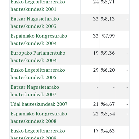
Eusko Legebiltzarrerako
24
%5,71
-
hauteskundeak 2001
Batzar Nagusietarako
33
%8,13
-
hauteskundeak 2003
Espainiako Kongresurako
33
%7,99
-
hauteskundeak 2004
Europako Parlamentuko
19
%9,36
-
hauteskundeak 2004
Eusko Legebiltzarrerako
29
%6,20
-
hauteskundeak 2005
Batzar Nagusietarako
-
-
-
hauteskundeak 2007
Udal hauteskundeak 2007
21
%4,67
-
Espainiako Kongresurako
22
%5,54
-
hauteskundeak 2008
Eusko Legebiltzarrerako
17
%4,63
-
hauteskundeak 2009