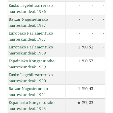
Eusko Legebiltzarrerako
-
-
-
hauteskundeak 1986
Batzar Nagusietarako
-
-
-
hauteskundeak 1987
Europako Parlamentuko
-
-
-
hauteskundeak 1987
Europako Parlamentuko
1
%0,52
-
hauteskundeak 1989
Espainiako Kongresurako
1
%0,37
-
hauteskundeak 1989
Eusko Legebiltzarrerako
-
-
-
hauteskundeak 1990
Batzar Nagusietarako
1
%0,43
-
hauteskundeak 1991
Espainiako Kongresurako
6
%2,22
-
hauteskundeak 1993