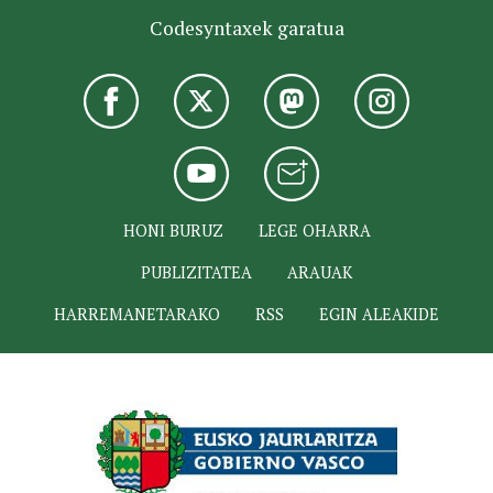
Codesyntaxek garatua
HONI BURUZ
LEGE OHARRA
PUBLIZITATEA
ARAUAK
HARREMANETARAKO
RSS
EGIN ALEAKIDE