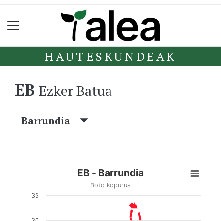
HAUTESKUNDEAK
EB
Ezker Batua
Barrundia
EB - Barrundia
Boto kopurua
35
30