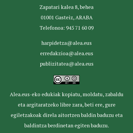
Zapatari kalea 8, behea
01001 Gasteiz, ARABA
Telefonoa: 945 71 60 09
harpidetza@alea.eus
erredakzioa@alea.eus
publizitatea@alea.eus
Alea.eus-eko edukiak kopiatu, moldatu, zabaldu
eta argitaratzeko libre zara, beti ere, gure
egiletzakoak direla aitortzen baldin baduzu eta
baldintza berdinetan egiten baduzu.