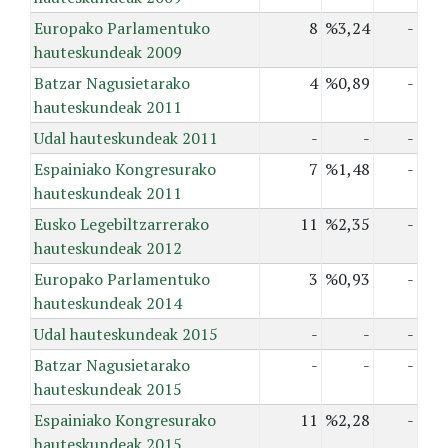
Europako Parlamentuko
8
%3,24
-
hauteskundeak 2009
Batzar Nagusietarako
4
%0,89
-
hauteskundeak 2011
Udal hauteskundeak 2011
-
-
-
Espainiako Kongresurako
7
%1,48
-
hauteskundeak 2011
Eusko Legebiltzarrerako
11
%2,35
-
hauteskundeak 2012
Europako Parlamentuko
3
%0,93
-
hauteskundeak 2014
Udal hauteskundeak 2015
-
-
-
Batzar Nagusietarako
-
-
-
hauteskundeak 2015
Espainiako Kongresurako
11
%2,28
-
hauteskundeak 2015