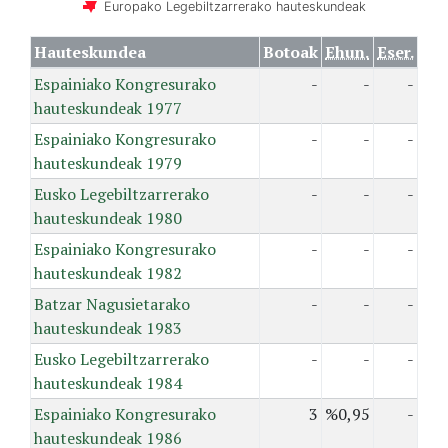
Europako Legebiltzarrerako hauteskundeak
Hauteskundea
Botoak
Ehun.
Eser.
Espainiako Kongresurako
-
-
-
hauteskundeak 1977
Espainiako Kongresurako
-
-
-
hauteskundeak 1979
Eusko Legebiltzarrerako
-
-
-
hauteskundeak 1980
Espainiako Kongresurako
-
-
-
hauteskundeak 1982
Batzar Nagusietarako
-
-
-
hauteskundeak 1983
Eusko Legebiltzarrerako
-
-
-
hauteskundeak 1984
Espainiako Kongresurako
3
%0,95
-
hauteskundeak 1986