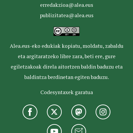
erredakzioa@alea.eus
publizitatea@alea.eus
Alea.eus-eko edukiak kopiatu, moldatu, zabaldu
eta argitaratzeko libre zara, beti ere, gure
egiletzakoak direla aitortzen baldin baduzu eta
baldintza berdinetan egiten baduzu.
Codesyntaxek garatua