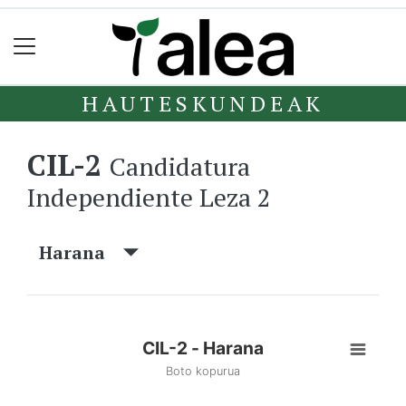
HAUTESKUNDEAK
CIL-2
Candidatura
Independiente Leza 2
Harana
CIL-2 - Harana
Boto kopurua