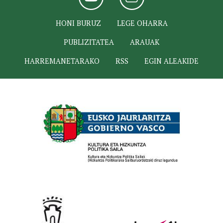
HONI BURUZ
LEGE OHARRA
PUBLIZITATEA
ARAUAK
HARREMANETARAKO
RSS
EGIN ALEAKIDE