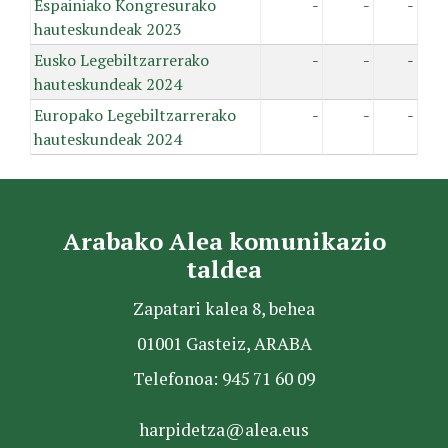
Espainiako Kongresurako
-
-
-
hauteskundeak 2023
Eusko Legebiltzarrerako
-
-
-
hauteskundeak 2024
Europako Legebiltzarrerako
-
-
-
hauteskundeak 2024
Arabako Alea komunikazio
taldea
Zapatari kalea 8, behea
01001 Gasteiz, ARABA
Telefonoa: 945 71 60 09
harpidetza@alea.eus