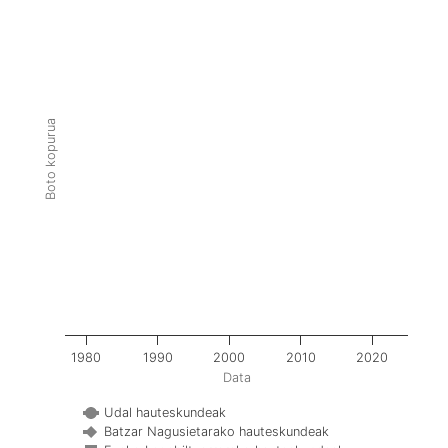
Boto kopurua
1980
1990
2000
2010
2020
Data
Udal hauteskundeak
Batzar Nagusietarako hauteskundeak