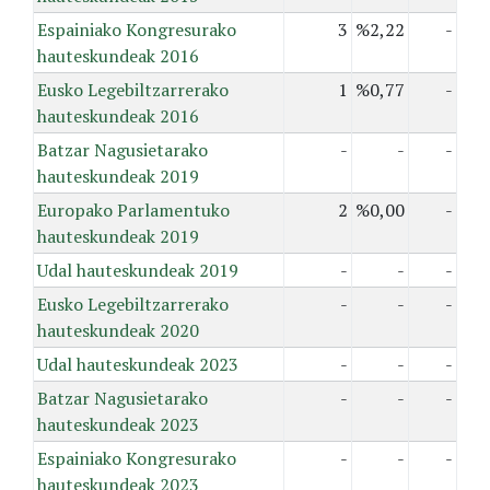
Espainiako Kongresurako
3
%2,22
-
hauteskundeak 2016
Eusko Legebiltzarrerako
1
%0,77
-
hauteskundeak 2016
Batzar Nagusietarako
-
-
-
hauteskundeak 2019
Europako Parlamentuko
2
%0,00
-
hauteskundeak 2019
Udal hauteskundeak 2019
-
-
-
Eusko Legebiltzarrerako
-
-
-
hauteskundeak 2020
Udal hauteskundeak 2023
-
-
-
Batzar Nagusietarako
-
-
-
hauteskundeak 2023
Espainiako Kongresurako
-
-
-
hauteskundeak 2023