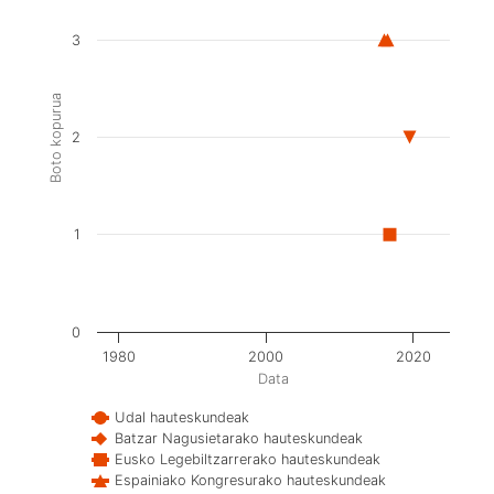
3
Boto kopurua
2
1
0
1980
2000
2020
Data
Udal hauteskundeak
Batzar Nagusietarako hauteskundeak
Eusko Legebiltzarrerako hauteskundeak
Espainiako Kongresurako hauteskundeak