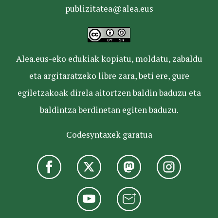
publizitatea@alea.eus
Alea.eus-eko edukiak kopiatu, moldatu, zabaldu
eta argitaratzeko libre zara, beti ere, gure
egiletzakoak direla aitortzen baldin baduzu eta
baldintza berdinetan egiten baduzu.
Codesyntaxek garatua