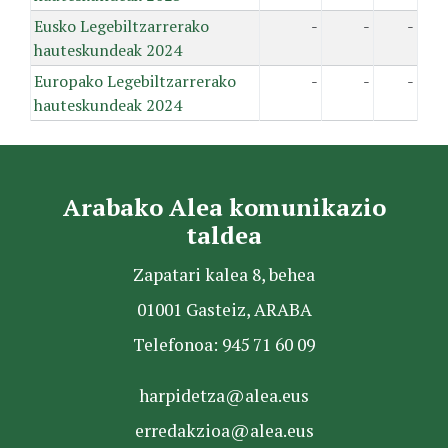
Eusko Legebiltzarrerako
-
-
-
hauteskundeak 2024
Europako Legebiltzarrerako
-
-
-
hauteskundeak 2024
Arabako Alea komunikazio
taldea
Zapatari kalea 8, behea
01001 Gasteiz, ARABA
Telefonoa: 945 71 60 09
harpidetza@alea.eus
erredakzioa@alea.eus