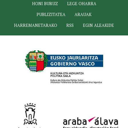
HONI BURUZ
LEGE OHARRA
PUBLIZITATEA
ARAUAK
HARREMANETARAKO
RSS
EGIN ALEAKIDE