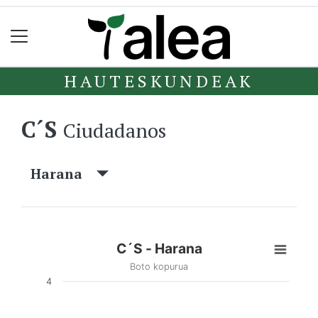
HAUTESKUNDEAK
C´S
Ciudadanos
Harana
C´S - Harana
Boto kopurua
4