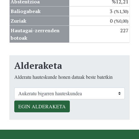
Abstentzioa
%12,21
Baliogabeak
3
(%1,30)
Zuriak
0
(%0,00)
Hautagai-zerrenden
227
botoak
Alderaketa
Alderatu hauteskunde honen datuak beste batetkin
EGIN ALDERAKETA