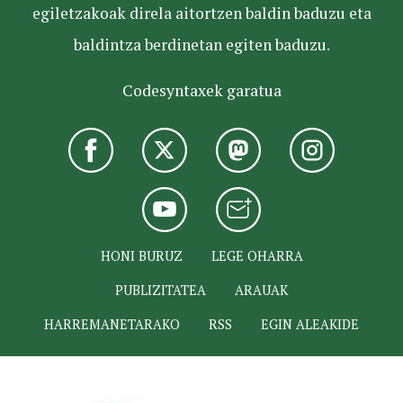
egiletzakoak direla aitortzen baldin baduzu eta
baldintza berdinetan egiten baduzu.
Codesyntaxek garatua
HONI BURUZ
LEGE OHARRA
PUBLIZITATEA
ARAUAK
HARREMANETARAKO
RSS
EGIN ALEAKIDE