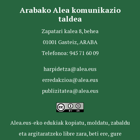
Arabako Alea komunikazio
taldea
Zapatari kalea 8, behea
01001 Gasteiz, ARABA
Telefonoa: 945 71 60 09
harpidetza@alea.eus
erredakzioa@alea.eus
publizitatea@alea.eus
Alea.eus-eko edukiak kopiatu, moldatu, zabaldu
eta argitaratzeko libre zara, beti ere, gure