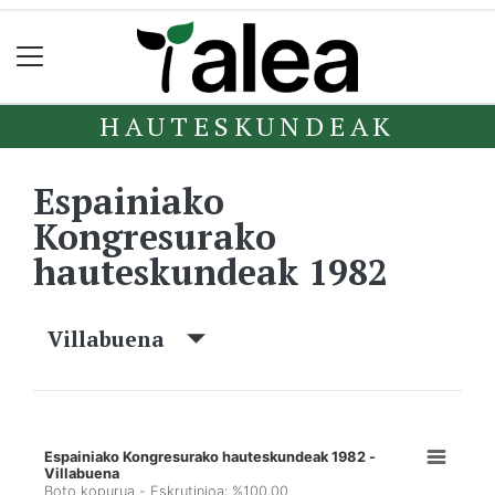
HAUTESKUNDEAK
Espainiako
Kongresurako
hauteskundeak 1982
Villabuena
Espainiako Kongresurako hauteskundeak 1982 -
Villabuena
Boto kopurua - Eskrutinioa: %100,00