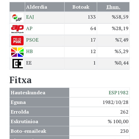
Alderdia
Botoak
Ehun.
EAJ
133
%58,59
AP
64
%28,19
PSOE
17
%7,49
HB
12
%5,29
EE
1
%0,44
Fitxa
Hauteskundea
ESP1982
Eguna
1982/10/28
Errolda
262
Eskrutinioa
% 100,00
Boto-emaileak
230