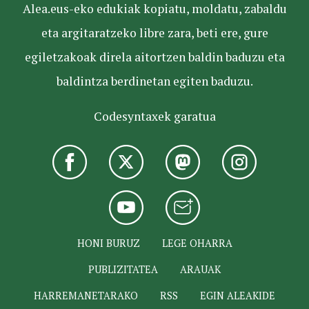
Alea.eus-eko edukiak kopiatu, moldatu, zabaldu
eta argitaratzeko libre zara, beti ere, gure
egiletzakoak direla aitortzen baldin baduzu eta
baldintza berdinetan egiten baduzu.
Codesyntaxek garatua
HONI BURUZ
LEGE OHARRA
PUBLIZITATEA
ARAUAK
HARREMANETARAKO
RSS
EGIN ALEAKIDE