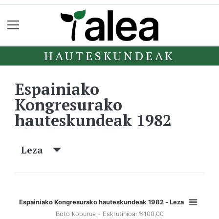
HAUTESKUNDEAK
Espainiako
Kongresurako
hauteskundeak 1982
Leza
Espainiako Kongresurako hauteskundeak 1982 - Leza
Boto kopurua - Eskrutinioa: %100,00