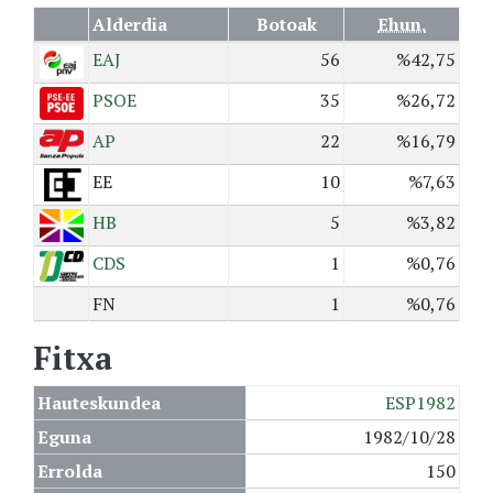
Alderdia
Botoak
Ehun.
EAJ
56
%42,75
PSOE
35
%26,72
AP
22
%16,79
EE
10
%7,63
HB
5
%3,82
CDS
1
%0,76
FN
1
%0,76
Fitxa
Hauteskundea
ESP1982
Eguna
1982/10/28
Errolda
150