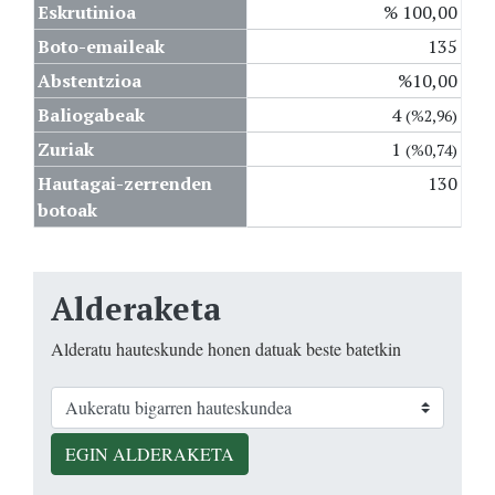
Eskrutinioa
% 100,00
Boto-emaileak
135
Abstentzioa
%10,00
Baliogabeak
4
(%2,96)
Zuriak
1
(%0,74)
Hautagai-zerrenden
130
botoak
Alderaketa
Alderatu hauteskunde honen datuak beste batetkin
EGIN ALDERAKETA