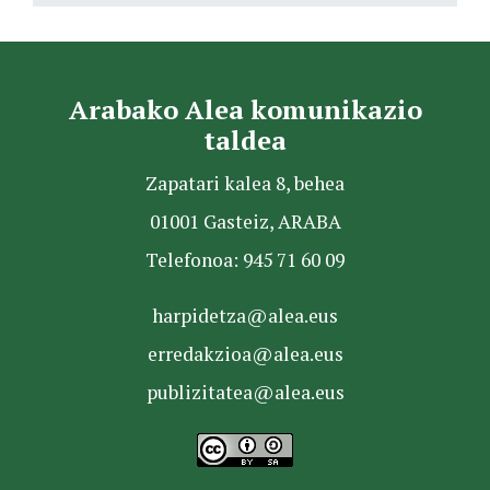
Arabako Alea komunikazio
taldea
Zapatari kalea 8, behea
01001 Gasteiz, ARABA
Telefonoa: 945 71 60 09
harpidetza@alea.eus
erredakzioa@alea.eus
publizitatea@alea.eus