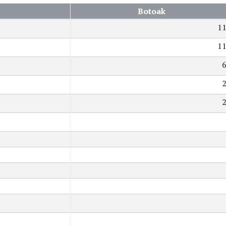
Botoak
1
1