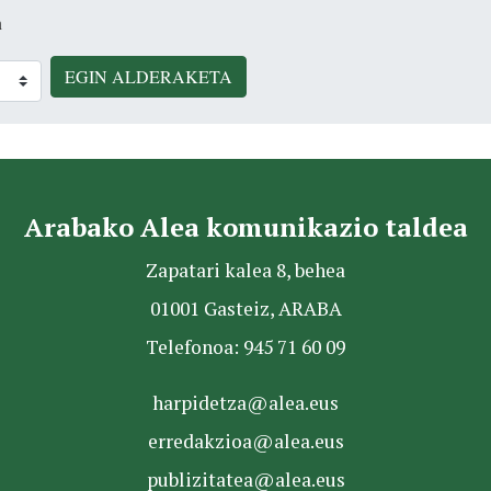
n
EGIN ALDERAKETA
Arabako Alea komunikazio taldea
Zapatari kalea 8, behea
01001 Gasteiz, ARABA
Telefonoa: 945 71 60 09
harpidetza@alea.eus
erredakzioa@alea.eus
publizitatea@alea.eus