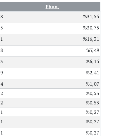
Ehun.
18
%31,55
15
%30,75
61
%16,31
28
%7,49
23
%6,15
9
%2,41
4
%1,07
2
%0,53
2
%0,53
1
%0,27
1
%0,27
1
%0,27