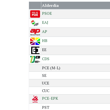
Alderdia
PSOE
EAJ
AP
HB
EE
CDS
PCE (M-L)
SE
UCE
CUC
PCE-EPK
PST