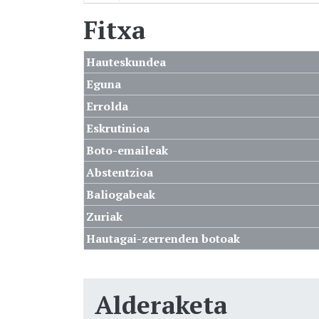
Fitxa
Hauteskundea
Eguna
Errolda
Eskrutinioa
Boto-emaileak
Abstentzioa
Baliogabeak
Zuriak
Hautagai-zerrenden botoak
Alderaketa