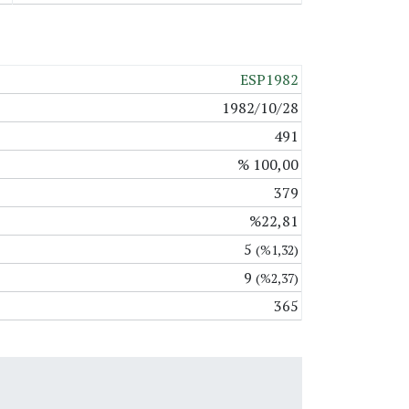
ESP1982
1982/10/28
491
% 100,00
379
%22,81
5
(%1,32)
9
(%2,37)
365