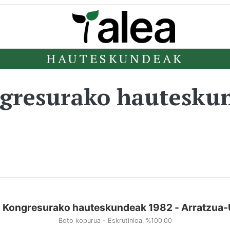
HAUTESKUNDEAK
ngresurako hautesku
o Kongresurako hauteskundeak 1982 - Arratzua-
Boto kopurua - Eskrutinioa: %100,00