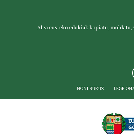
Alea.eus-eko edukiak kopiatu, moldatu, za
HONI BURUZ
LEGE OH