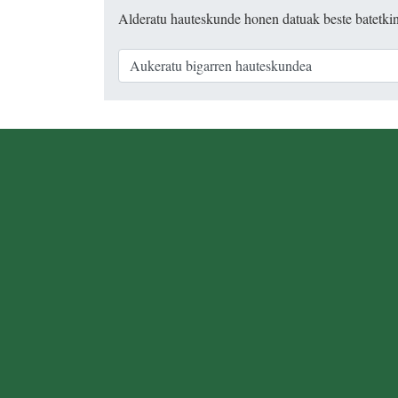
Alderatu hauteskunde honen datuak beste batetki