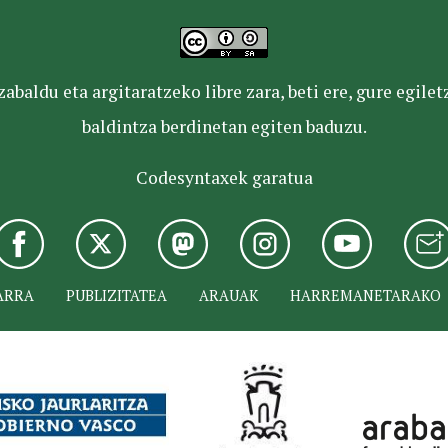
baldu eta argitaratzeko libre zara, beti ere, gure egile
baldintza berdinetan egiten baduzu.
Codesyntaxek garatua
ARRA
PUBLIZITATEA
ARAUAK
HARREMANETARAKO