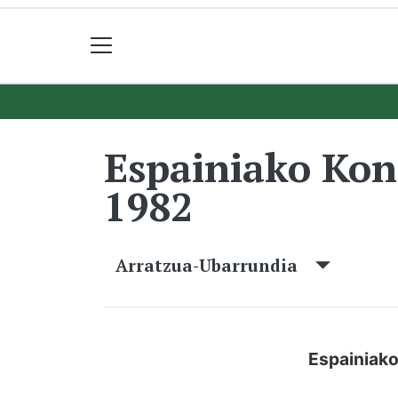
Espainiako Ko
1982
Arratzua-Ubarrundia
Espainiak