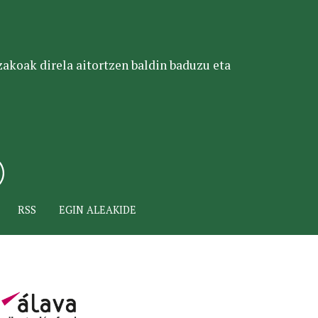
tzakoak direla aitortzen baldin baduzu eta
RSS
EGIN ALEAKIDE