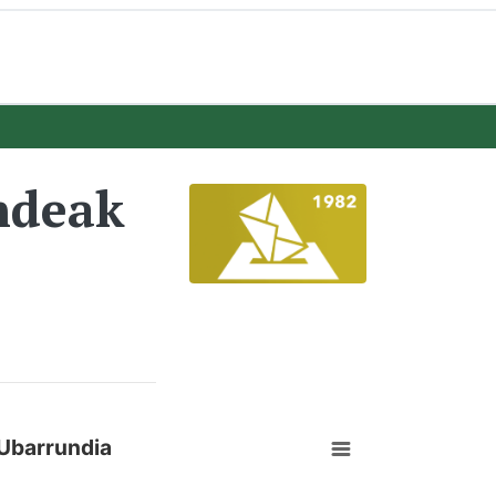
ndeak
Ubarrundia