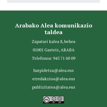
Arabako Alea komunikazio
taldea
Zapatari kalea 8, behea
01001 Gasteiz, ARABA
Telefonoa: 945 71 60 09
harpidetza@alea.eus
erredakzioa@alea.eus
publizitatea@alea.eus