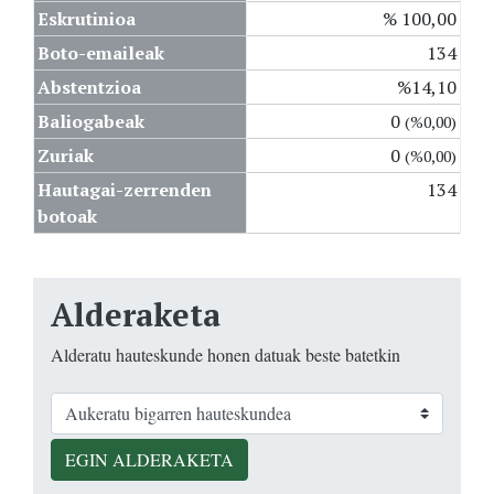
Eskrutinioa
% 100,00
Boto-emaileak
134
Abstentzioa
%14,10
Baliogabeak
0
(%0,00)
Zuriak
0
(%0,00)
Hautagai-zerrenden
134
botoak
Alderaketa
Alderatu hauteskunde honen datuak beste batetkin
EGIN ALDERAKETA