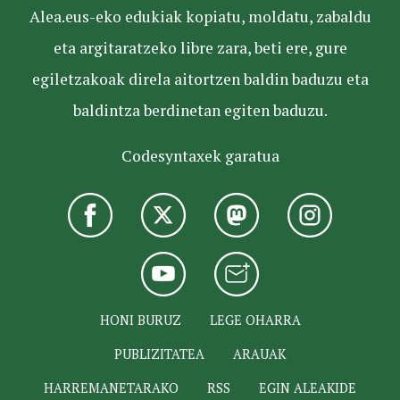
Alea.eus-eko edukiak kopiatu, moldatu, zabaldu
eta argitaratzeko libre zara, beti ere, gure
egiletzakoak direla aitortzen baldin baduzu eta
baldintza berdinetan egiten baduzu.
Codesyntaxek garatua
HONI BURUZ
LEGE OHARRA
PUBLIZITATEA
ARAUAK
HARREMANETARAKO
RSS
EGIN ALEAKIDE