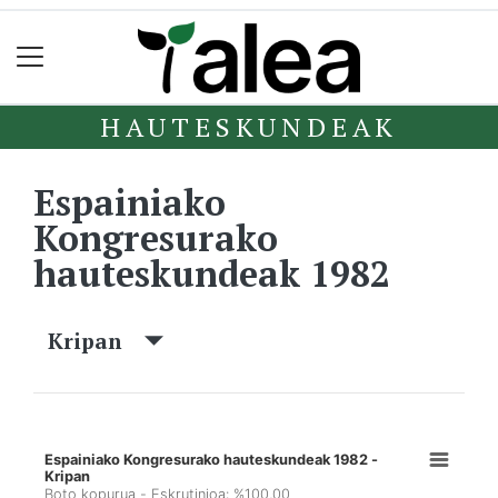
HAUTESKUNDEAK
Espainiako
Kongresurako
hauteskundeak 1982
Kripan
Espainiako Kongresurako hauteskundeak 1982 -
Kripan
Boto kopurua - Eskrutinioa: %100,00