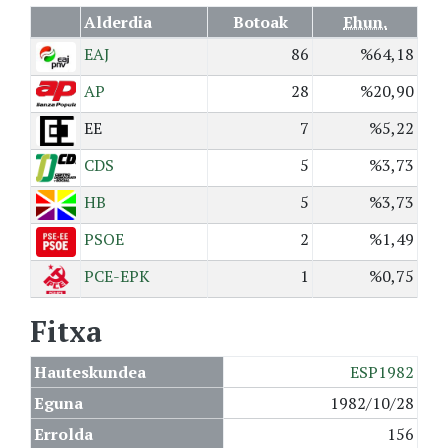
Alderdia
Botoak
Ehun.
EAJ
86
%64,18
AP
28
%20,90
EE
7
%5,22
CDS
5
%3,73
HB
5
%3,73
PSOE
2
%1,49
PCE-EPK
1
%0,75
Fitxa
Hauteskundea
ESP1982
Eguna
1982/10/28
Errolda
156