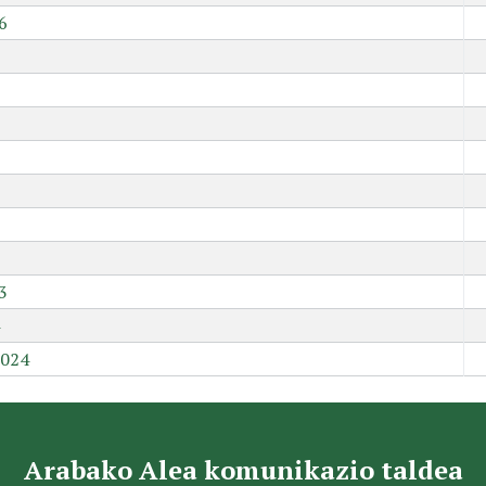
6
9
3
2024
Arabako Alea komunikazio taldea