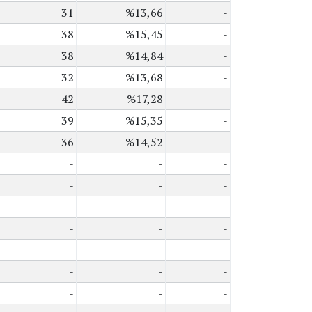
31
%13,66
-
38
%15,45
-
38
%14,84
-
32
%13,68
-
42
%17,28
-
39
%15,35
-
36
%14,52
-
-
-
-
-
-
-
-
-
-
-
-
-
-
-
-
-
-
-
-
-
-