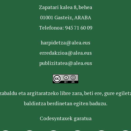
Zapatari kalea 8, behea
01001 Gasteiz, ARABA
Telefonoa: 945 71 60 09
harpidetza@alea.eus
erredakzioa@alea.eus
publizitatea@alea.eus
baldu eta argitaratzeko libre zara, beti ere, gure egile
baldintza berdinetan egiten baduzu.
Codesyntaxek garatua