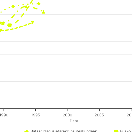
1990
1995
2000
2005
20
Data
Batzar Nagusietarako hauteskundeak
Eusko 