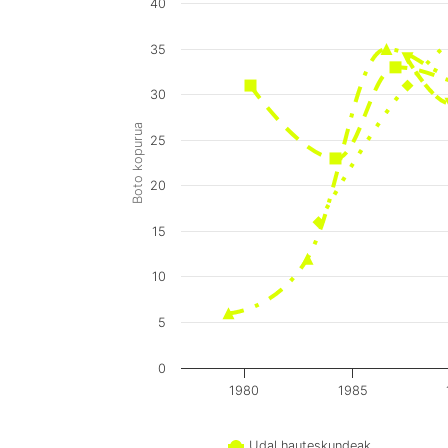
40
35
30
Boto kopurua
25
20
15
10
5
0
1980
1985
Udal hauteskundeak