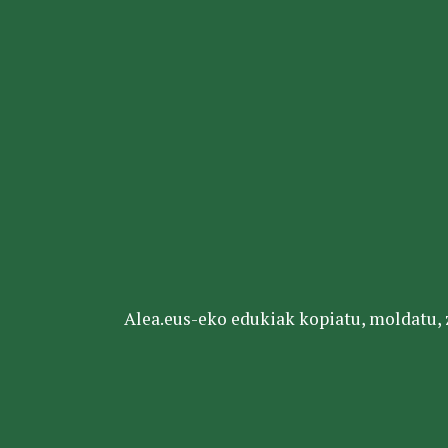
Alea.eus-eko edukiak kopiatu, moldatu, za