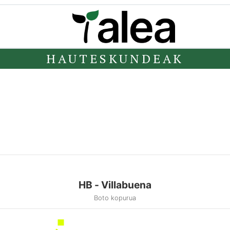
HAUTESKUNDEAK
HB - Villabuena
Boto kopurua