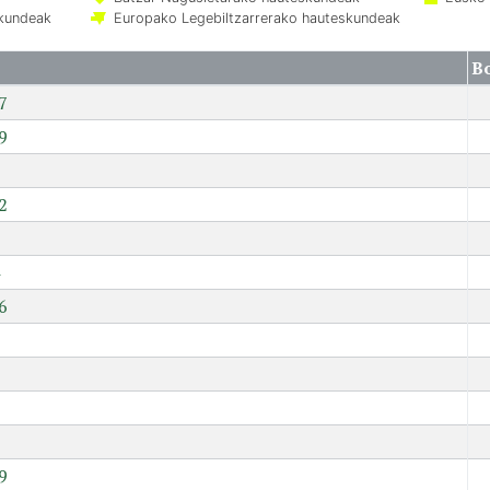
skundeak
Europako Legebiltzarrerako hauteskundeak
B
7
9
2
6
7
9
9