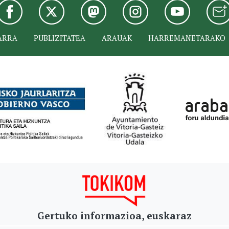
ARRA
PUBLIZITATEA
ARAUAK
HARREMANETARAKO
Gertuko informazioa, euskaraz