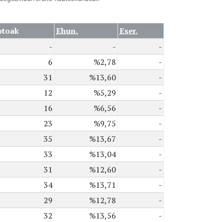
otoak
Ehun.
Eser.
-
-
-
6
%2,78
-
31
%13,60
-
12
%5,29
-
16
%6,56
-
23
%9,75
-
35
%13,67
-
33
%13,04
-
31
%12,60
-
34
%13,71
-
29
%12,78
-
32
%13,56
-