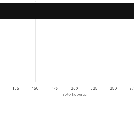
125
150
175
200
225
250
27
Boto kopurua