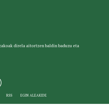
tzakoak direla aitortzen baldin baduzu eta
RSS
EGIN ALEAKIDE