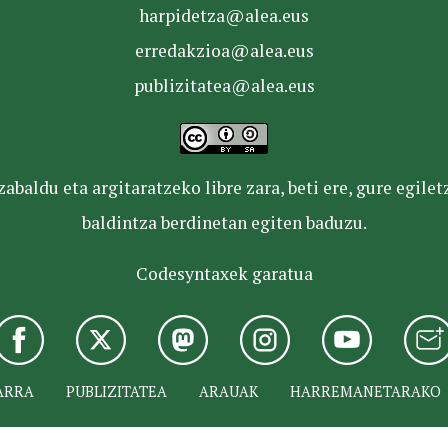
harpidetza@alea.eus
erredakzioa@alea.eus
publizitatea@alea.eus
baldu eta argitaratzeko libre zara, beti ere, gure egile
baldintza berdinetan egiten baduzu.
Codesyntaxek garatua
ARRA
PUBLIZITATEA
ARAUAK
HARREMANETARAKO