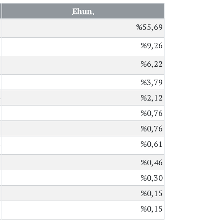
Ehun.
%55,69
%9,26
%6,22
%3,79
%2,12
%0,76
%0,76
%0,61
%0,46
%0,30
%0,15
%0,15