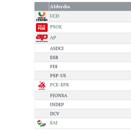
Alderdia
UCD
PSOE
AP
ASDCI
ESB
FDI
PSP-US
PCE-EPK
FJONSA
INDEP
DCV
EAJ