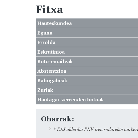
Fitxa
Hauteskundea
Eguna
Errolda
Eskrutinioa
Boto-emaileak
Abstentzioa
Baliogabeak
Zuriak
Hautagai-zerrenden botoak
Oharrak:
* EAJ alderdia PNV izen soilarekin aurkezt