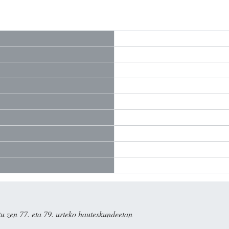
u zen 77. eta 79. urteko hauteskundeetan