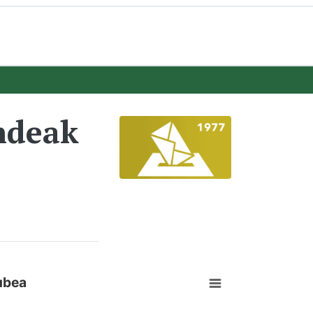
ndeak
ubea