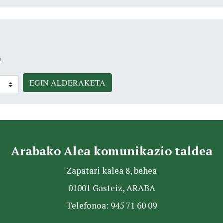
n
EGIN ALDERAKETA
Arabako Alea komunikazio taldea
Zapatari kalea 8, behea
01001 Gasteiz, ARABA
Telefonoa: 945 71 60 09