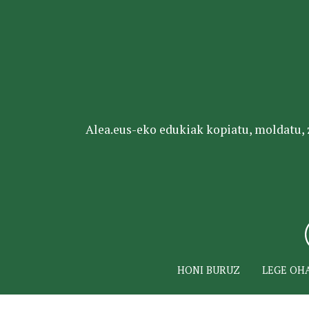
Alea.eus-eko edukiak kopiatu, moldatu, za
HONI BURUZ
LEGE OH