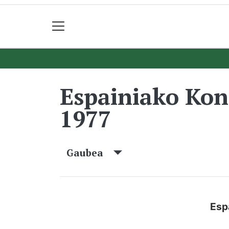
Espainiako Ko
1977
Gaubea
Esp