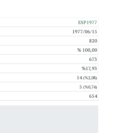
ESP1977
1977/06/15
820
% 100,00
673
%17,93
14
(%2,08)
5
(%0,74)
654