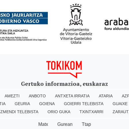
Gertuko informazioa, euskaraz
AMEZTI
ANBOTO
ANTXETA IRRATIA
ATARIA
AZP
TIA
GEURIA
GOIENA
GOIERRI TELEBISTA
GUAIXE
IZMENDI TELEBISTA
ORIO GUKA
TXINTXARRI
ZARAUT
Matx
Gurean
Ttap