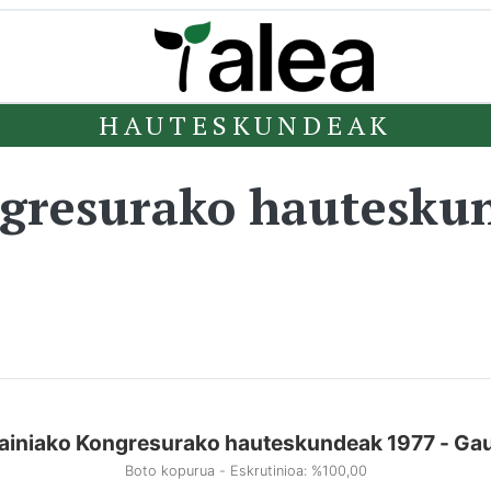
HAUTESKUNDEAK
ngresurako hautesku
ainiako Kongresurako hauteskundeak 1977 - Ga
Boto kopurua - Eskrutinioa: %100,00