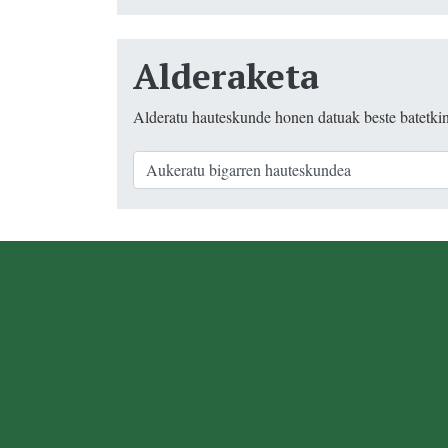
Alderaketa
Alderatu hauteskunde honen datuak beste batetki