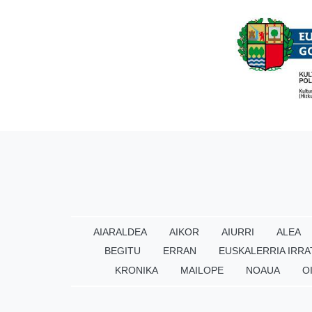
AIARALDEA
AIKOR
AIURRI
ALEA
BEGITU
ERRAN
EUSKALERRIA IRRA
KRONIKA
MAILOPE
NOAUA
O