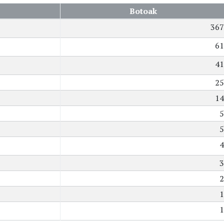
Botoak
367
61
41
25
14
5
5
4
3
2
1
1