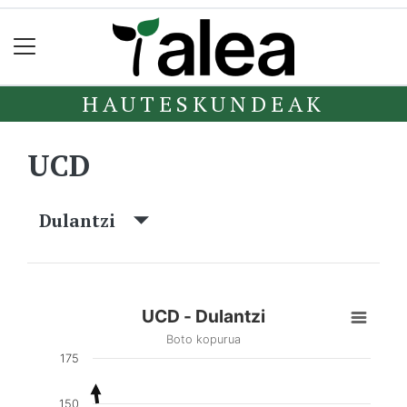
HAUTESKUNDEAK
UCD
Dulantzi
UCD - Dulantzi
Boto kopurua
175
150