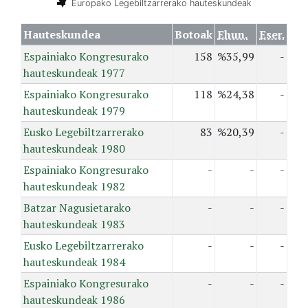
Europako Legebiltzarrerako hauteskundeak
Hauteskundea
Botoak
Ehun.
Eser.
Espainiako Kongresurako
158
%35,99
-
hauteskundeak 1977
Espainiako Kongresurako
118
%24,38
-
hauteskundeak 1979
Eusko Legebiltzarrerako
83
%20,39
-
hauteskundeak 1980
Espainiako Kongresurako
-
-
-
hauteskundeak 1982
Batzar Nagusietarako
-
-
-
hauteskundeak 1983
Eusko Legebiltzarrerako
-
-
-
hauteskundeak 1984
Espainiako Kongresurako
-
-
-
hauteskundeak 1986