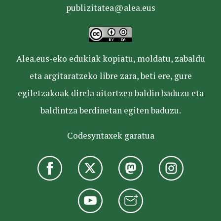
publizitatea@alea.eus
Alea.eus-eko edukiak kopiatu, moldatu, zabaldu
eta argitaratzeko libre zara, beti ere, gure
egiletzakoak direla aitortzen baldin baduzu eta
baldintza berdinetan egiten baduzu.
Codesyntaxek garatua