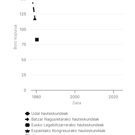
125
Boto kopurua
100
75
50
25
0
1980
2000
2020
Data
Udal hauteskundeak
Batzar Nagusietarako hauteskundeak
Eusko Legebiltzarrerako hauteskundeak
Espainiako Kongresurako hauteskundeak