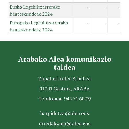
Eusko Legebiltzarrerako
-
-
-
hauteskundeak 2024
Europako Legebiltzarrerako
-
-
-
hauteskundeak 2024
Arabako Alea komunikazio
taldea
Zapatari kalea 8, behea
01001 Gasteiz, ARABA
Telefonoa: 945 71 60 09
harpidetza@alea.eus
erredakzioa@alea.eus