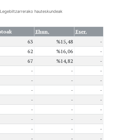
Legebiltzarrerako hauteskundeak
otoak
Ehun.
Eser.
63
%15,48
-
62
%16,06
-
67
%14,82
-
-
-
-
-
-
-
-
-
-
-
-
-
-
-
-
-
-
-
-
-
-
-
-
-