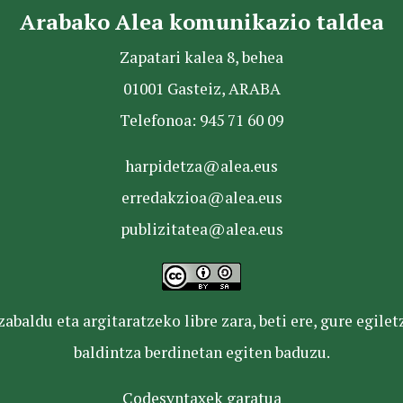
Arabako Alea komunikazio taldea
Zapatari kalea 8, behea
01001 Gasteiz, ARABA
Telefonoa: 945 71 60 09
harpidetza@alea.eus
erredakzioa@alea.eus
publizitatea@alea.eus
baldu eta argitaratzeko libre zara, beti ere, gure egile
baldintza berdinetan egiten baduzu.
Codesyntaxek garatua