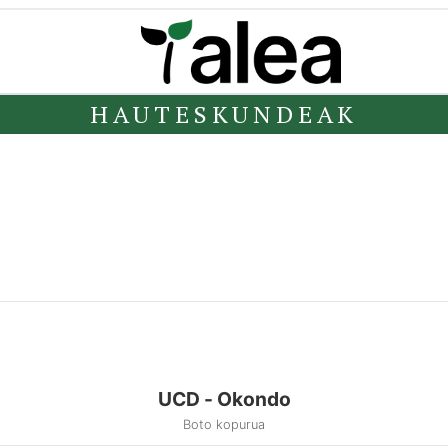
HAUTESKUNDEAK
UCD - Okondo
Boto kopurua