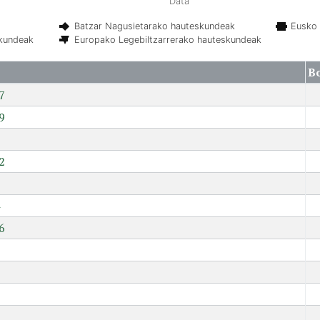
Data
Batzar Nagusietarako hauteskundeak
Eusko 
skundeak
Europako Legebiltzarrerako hauteskundeak
B
7
9
2
6
7
9