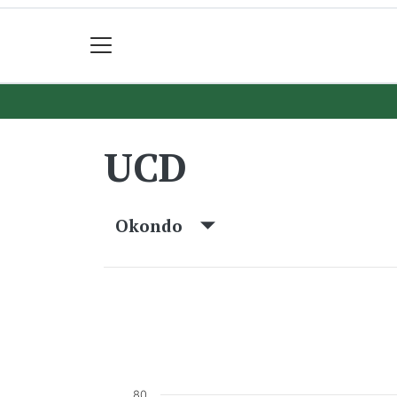
UCD
Okondo
80