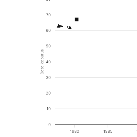
70
60
50
Boto kopurua
40
30
20
10
0
1980
1985