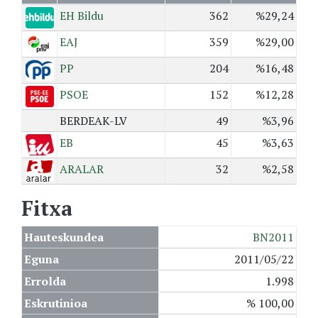
EH Bildu
362
%29,24
EAJ
359
%29,00
PP
204
%16,48
PSOE
152
%12,28
BERDEAK-LV
49
%3,96
EB
45
%3,63
ARALAR
32
%2,58
Fitxa
Hauteskundea
BN2011
Eguna
2011/05/22
Errolda
1.998
Eskrutinioa
% 100,00