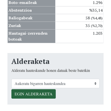
Boto-emaileak
1.296
Abstentzioa
%35,14
Baliogabeak
58
(%4,48)
Zuriak
35
(%2,70)
Hautagai-zerrenden
1.203
botoak
Alderaketa
Alderatu hauteskunde honen datuak beste batetkin
EGIN ALDERAKETA