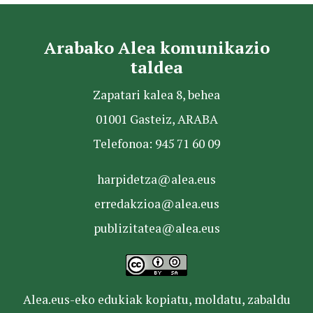
Arabako Alea komunikazio
taldea
Zapatari kalea 8, behea
01001 Gasteiz, ARABA
Telefonoa: 945 71 60 09
harpidetza@alea.eus
erredakzioa@alea.eus
publizitatea@alea.eus
Alea.eus-eko edukiak kopiatu, moldatu, zabaldu