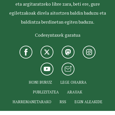
eta argitaratzeko libre zara, beti ere, gure
egiletzakoak direla aitortzen baldin baduzu eta
baldintza berdinetan egiten baduzu.
Codesyntaxek garatua
HONI BURUZ
LEGE OHARRA
PUBLIZITATEA
ARAUAK
HARREMANETARAKO
RSS
EGIN ALEAKIDE