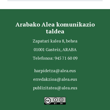
Arabako Alea komunikazio
taldea
Zapatari kalea 8, behea
01001 Gasteiz, ARABA
Telefonoa: 945 71 60 09
harpidetza@alea.eus
erredakzioa@alea.eus
publizitatea@alea.eus