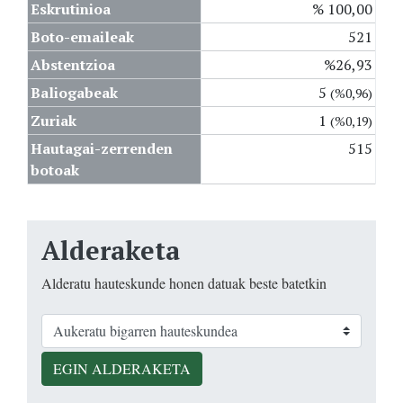
Eskrutinioa
% 100,00
Boto-emaileak
521
Abstentzioa
%26,93
Baliogabeak
5
(%0,96)
Zuriak
1
(%0,19)
Hautagai-zerrenden
515
botoak
Alderaketa
Alderatu hauteskunde honen datuak beste batetkin
EGIN ALDERAKETA