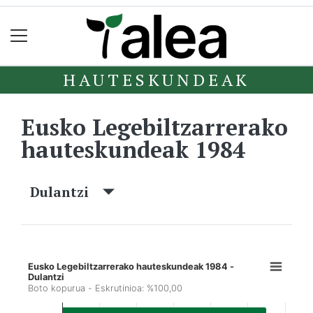
HAUTESKUNDEAK
Eusko Legebiltzarrerako
hauteskundeak 1984
Dulantzi
Eusko Legebiltzarrerako hauteskundeak 1984 -
Dulantzi
Boto kopurua - Eskrutinioa: %100,00