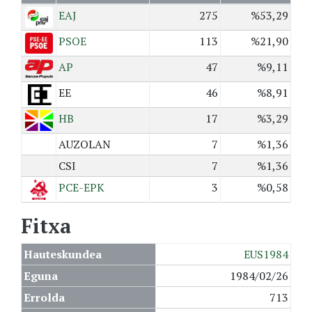
EAJ
275
%53,29
PSOE
113
%21,90
AP
47
%9,11
EE
46
%8,91
HB
17
%3,29
AUZOLAN
7
%1,36
CSI
7
%1,36
PCE-EPK
3
%0,58
Fitxa
Hauteskundea
EUS1984
Eguna
1984/02/26
Errolda
713