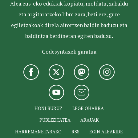
Alea.eus-eko edukiak kopiatu, moldatu, zabaldu
eta argitaratzeko libre zara, beti ere, gure
egiletzakoak direla aitortzen baldin baduzu eta
baldintza berdinetan egiten baduzu.
Codesyntaxek garatua
HONI BURUZ
LEGE OHARRA
PUBLIZITATEA
ARAUAK
HARREMANETARAKO
RSS
EGIN ALEAKIDE