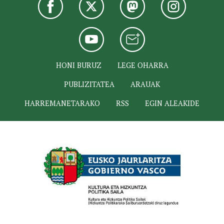
HONI BURUZ
LEGE OHARRA
PUBLIZITATEA
ARAUAK
HARREMANETARAKO
RSS
EGIN ALEAKIDE