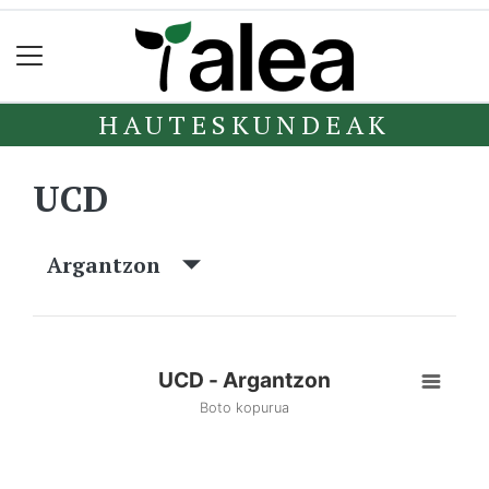
HAUTESKUNDEAK
UCD
Argantzon
UCD - Argantzon
Boto kopurua