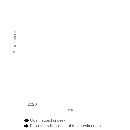
Boto kopurua
2020
Data
Udal hauteskundeak
Espainiako Kongresurako hauteskundeak