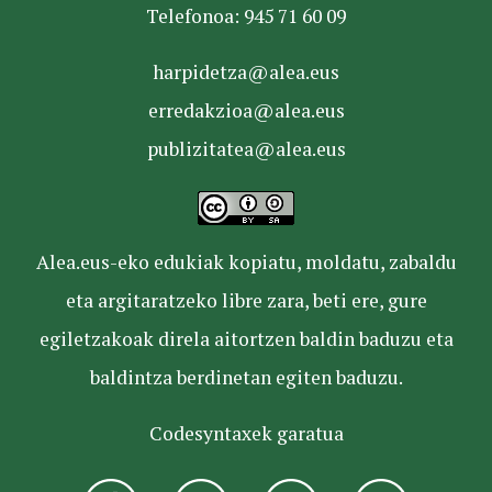
Telefonoa: 945 71 60 09
harpidetza@alea.eus
erredakzioa@alea.eus
publizitatea@alea.eus
Alea.eus-eko edukiak kopiatu, moldatu, zabaldu
eta argitaratzeko libre zara, beti ere, gure
egiletzakoak direla aitortzen baldin baduzu eta
baldintza berdinetan egiten baduzu.
Codesyntaxek garatua