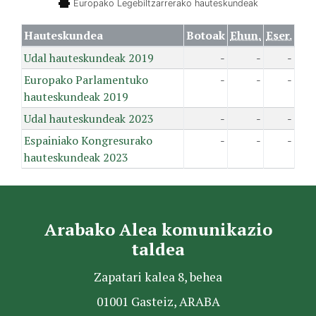
Europako Legebiltzarrerako hauteskundeak
Hauteskundea
Botoak
Ehun.
Eser.
Udal hauteskundeak 2019
-
-
-
Europako Parlamentuko
-
-
-
hauteskundeak 2019
Udal hauteskundeak 2023
-
-
-
Espainiako Kongresurako
-
-
-
hauteskundeak 2023
Arabako Alea komunikazio
taldea
Zapatari kalea 8, behea
01001 Gasteiz, ARABA