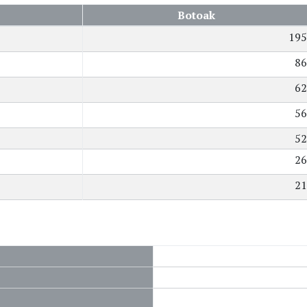
Botoak
195
86
62
56
52
26
21