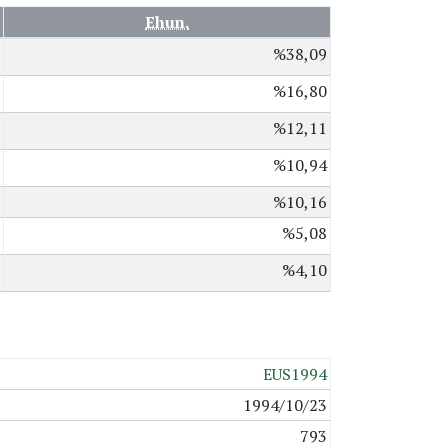
Ehun.
%38,09
%16,80
%12,11
%10,94
%10,16
%5,08
%4,10
EUS1994
1994/10/23
793