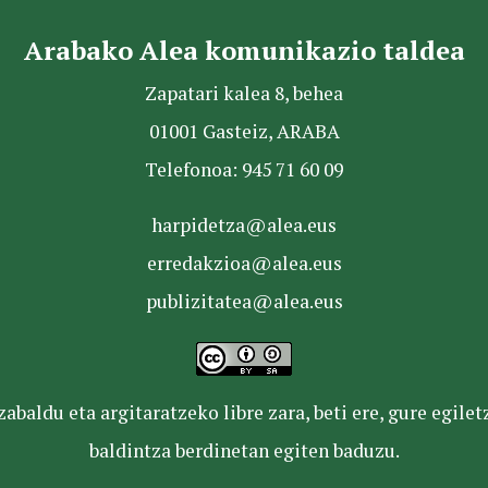
Arabako Alea komunikazio taldea
Zapatari kalea 8, behea
01001 Gasteiz, ARABA
Telefonoa: 945 71 60 09
harpidetza@alea.eus
erredakzioa@alea.eus
publizitatea@alea.eus
baldu eta argitaratzeko libre zara, beti ere, gure egile
baldintza berdinetan egiten baduzu.