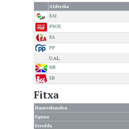
Alderdia
EAJ
PSOE
EA
PP
U.AL.
HB
EB
Fitxa
Hauteskundea
Eguna
Errolda