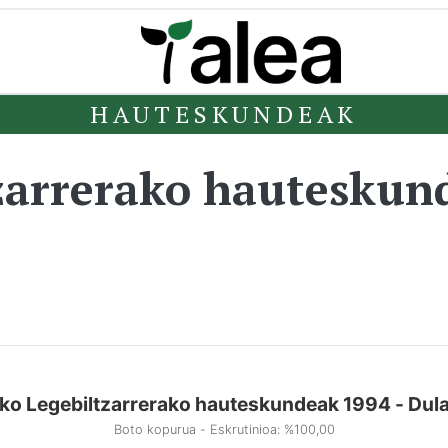
HAUTESKUNDEAK
zarrerako hauteskun
ko Legebiltzarrerako hauteskundeak 1994 - Dula
Boto kopurua - Eskrutinioa: %100,00