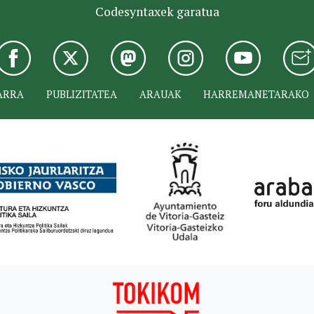
Codesyntaxek garatua
ARRA
PUBLIZITATEA
ARAUAK
HARREMANETARAKO