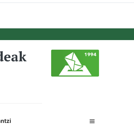
deak
ntzi