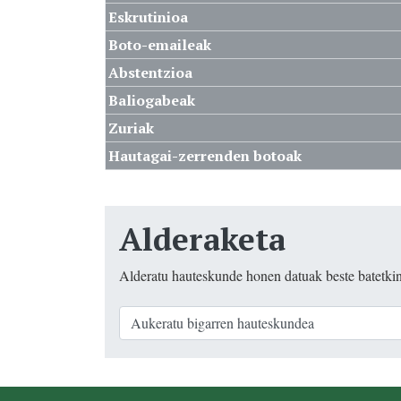
Eskrutinioa
Boto-emaileak
Abstentzioa
Baliogabeak
Zuriak
Hautagai-zerrenden botoak
Alderaketa
Alderatu hauteskunde honen datuak beste batetki