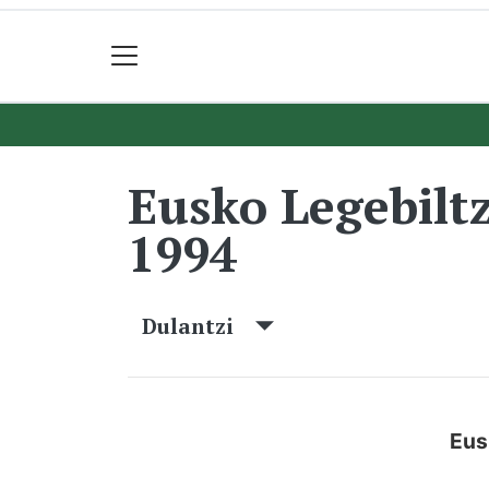
Eusko Legebilt
1994
Dulantzi
Eus