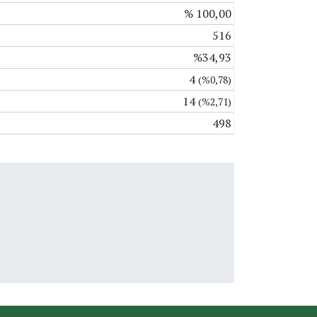
% 100,00
516
%34,93
4
(%0,78)
14
(%2,71)
498