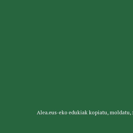
Alea.eus-eko edukiak kopiatu, moldatu, za