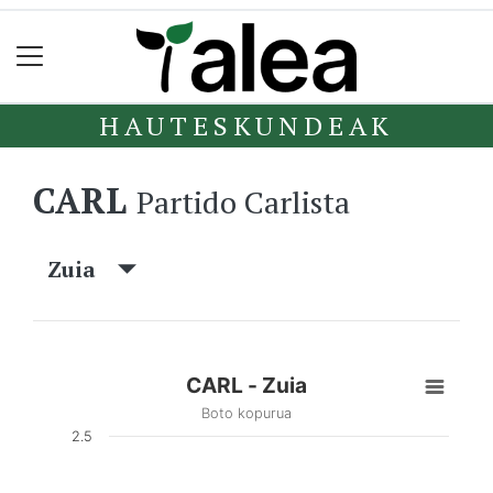
HAUTESKUNDEAK
CARL
Partido Carlista
Zuia
CARL - Zuia
Boto kopurua
2.5