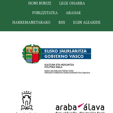
HONI BURUZ
LEGE OHARRA
PUBLIZITATEA
ARAUAK
HARREMANETARAKO
RSS
EGIN ALEAKIDE