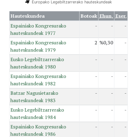
Europako Legebiltzarrerako hauteskundeak
Hauteskundea
Botoak
Ehun.
Eser.
Espainiako Kongresurako
-
-
-
hauteskundeak 1977
Espainiako Kongresurako
2
%0,30
-
hauteskundeak 1979
Eusko Legebiltzarrerako
-
-
-
hauteskundeak 1980
Espainiako Kongresurako
-
-
-
hauteskundeak 1982
Batzar Nagusietarako
-
-
-
hauteskundeak 1983
Eusko Legebiltzarrerako
-
-
-
hauteskundeak 1984
Espainiako Kongresurako
-
-
-
hauteskundeak 1986