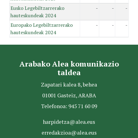
Eusko Legebiltzarrerako
-
-
-
hauteskundeak 2024
Europako Legebiltzarrerako
-
-
-
hauteskundeak 2024
Arabako Alea komunikazio
taldea
Zapatari kalea 8, behea
01001 Gasteiz, ARABA
Telefonoa: 945 71 60 09
harpidetza@alea.eus
erredakzioa@alea.eus