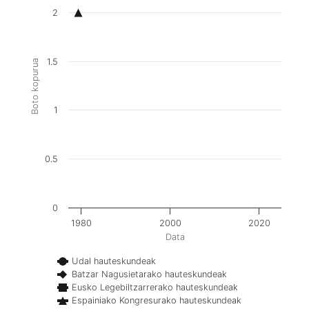
2
1.5
Boto kopurua
1
0.5
0
1980
2000
2020
Data
Udal hauteskundeak
Batzar Nagusietarako hauteskundeak
Eusko Legebiltzarrerako hauteskundeak
Espainiako Kongresurako hauteskundeak