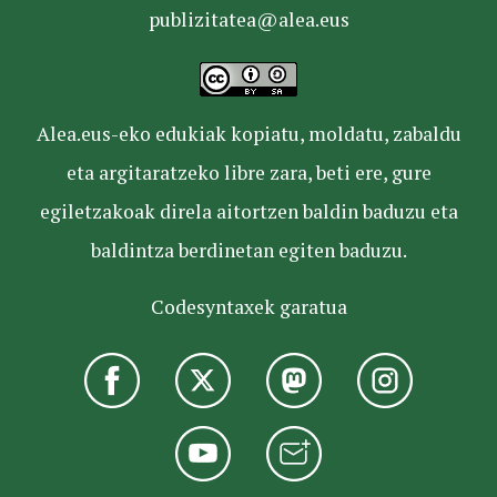
publizitatea@alea.eus
Alea.eus-eko edukiak kopiatu, moldatu, zabaldu
eta argitaratzeko libre zara, beti ere, gure
egiletzakoak direla aitortzen baldin baduzu eta
baldintza berdinetan egiten baduzu.
Codesyntaxek garatua