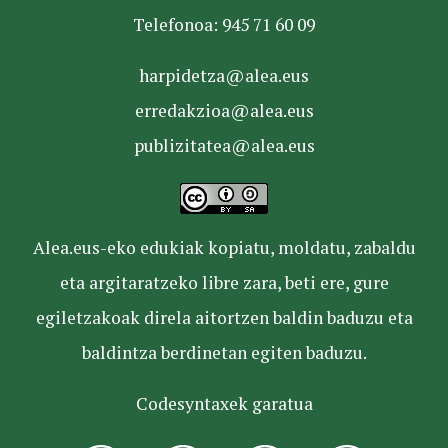
Telefonoa: 945 71 60 09
harpidetza@alea.eus
erredakzioa@alea.eus
publizitatea@alea.eus
Alea.eus-eko edukiak kopiatu, moldatu, zabaldu
eta argitaratzeko libre zara, beti ere, gure
egiletzakoak direla aitortzen baldin baduzu eta
baldintza berdinetan egiten baduzu.
Codesyntaxek garatua