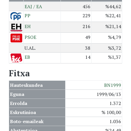
EAJ / EA
456
%44,62
PP
229
%22,41
EH
216
%21,14
PSOE
49
%4,79
U.AL.
38
%3,72
EB
14
%1,37
Fitxa
Hauteskundea
BN1999
Eguna
1999/06/13
Errolda
1.372
Eskrutinioa
% 100,00
Boto-emaileak
1.036
Abstentzioa
%24,49