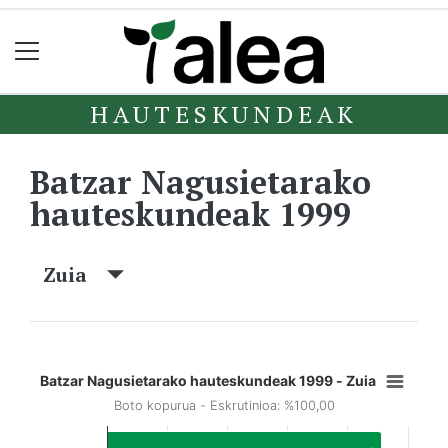
HAUTESKUNDEAK
Batzar Nagusietarako
hauteskundeak 1999
Zuia
Batzar Nagusietarako hauteskundeak 1999 - Zuia
Boto kopurua - Eskrutinioa: %100,00