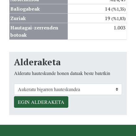
Baliogabeak
14
(%1,35)
Zuriak
19
(%1,83)
Hautagai-zerrenden
1.003
botoak
Alderaketa
Alderatu hauteskunde honen datuak beste batetkin
EGIN ALDERAKETA