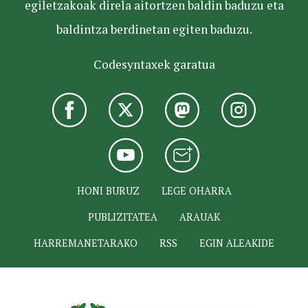
egiletzakoak direla aitortzen baldin baduzu eta
baldintza berdinetan egiten baduzu.
Codesyntaxek garatua
HONI BURUZ
LEGE OHARRA
PUBLIZITATEA
ARAUAK
HARREMANETARAKO
RSS
EGIN ALEAKIDE