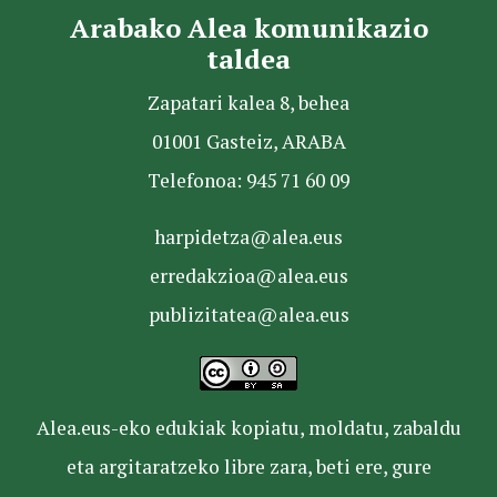
Arabako Alea komunikazio
taldea
Zapatari kalea 8, behea
01001 Gasteiz, ARABA
Telefonoa: 945 71 60 09
harpidetza@alea.eus
erredakzioa@alea.eus
publizitatea@alea.eus
Alea.eus-eko edukiak kopiatu, moldatu, zabaldu
eta argitaratzeko libre zara, beti ere, gure