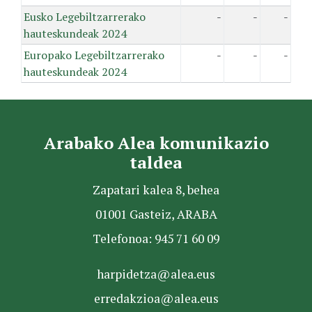
Eusko Legebiltzarrerako
-
-
-
hauteskundeak 2024
Europako Legebiltzarrerako
-
-
-
hauteskundeak 2024
Arabako Alea komunikazio
taldea
Zapatari kalea 8, behea
01001 Gasteiz, ARABA
Telefonoa: 945 71 60 09
harpidetza@alea.eus
erredakzioa@alea.eus