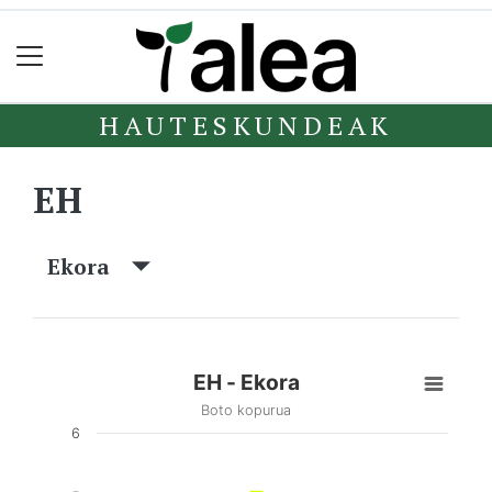
HAUTESKUNDEAK
EH
Ekora
EH - Ekora
Boto kopurua
6