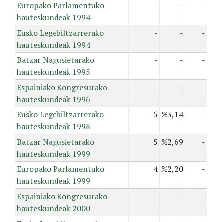
Europako Parlamentuko
-
-
-
hauteskundeak 1994
Eusko Legebiltzarrerako
-
-
-
hauteskundeak 1994
Batzar Nagusietarako
-
-
-
hauteskundeak 1995
Espainiako Kongresurako
-
-
-
hauteskundeak 1996
Eusko Legebiltzarrerako
5
%3,14
-
hauteskundeak 1998
Batzar Nagusietarako
5
%2,69
-
hauteskundeak 1999
Europako Parlamentuko
4
%2,20
-
hauteskundeak 1999
Espainiako Kongresurako
-
-
-
hauteskundeak 2000