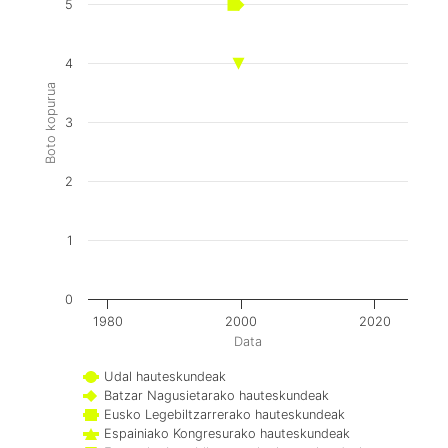
5
4
Boto kopurua
3
2
1
0
1980
2000
2020
Data
Udal hauteskundeak
Batzar Nagusietarako hauteskundeak
Eusko Legebiltzarrerako hauteskundeak
Espainiako Kongresurako hauteskundeak