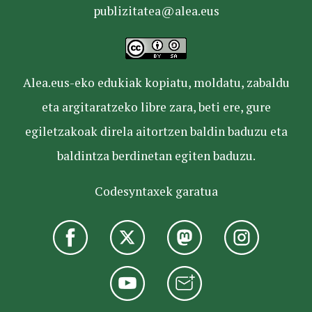
publizitatea@alea.eus
Alea.eus-eko edukiak kopiatu, moldatu, zabaldu
eta argitaratzeko libre zara, beti ere, gure
egiletzakoak direla aitortzen baldin baduzu eta
baldintza berdinetan egiten baduzu.
Codesyntaxek garatua