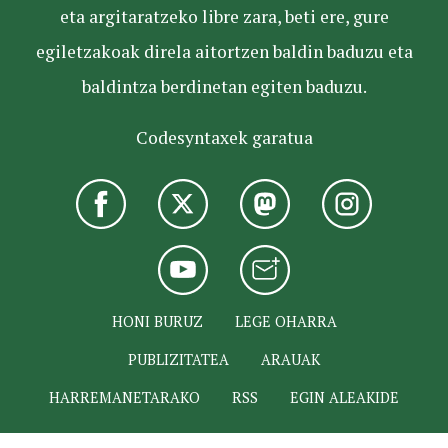
eta argitaratzeko libre zara, beti ere, gure
egiletzakoak direla aitortzen baldin baduzu eta
baldintza berdinetan egiten baduzu.
Codesyntaxek garatua
HONI BURUZ
LEGE OHARRA
PUBLIZITATEA
ARAUAK
HARREMANETARAKO
RSS
EGIN ALEAKIDE