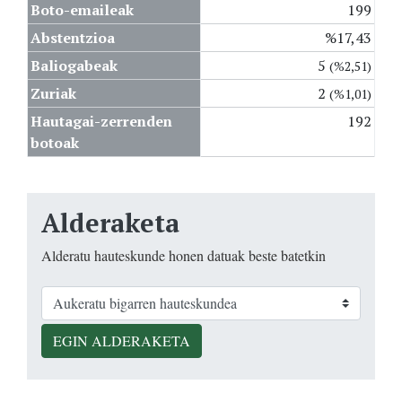
Boto-emaileak
199
Abstentzioa
%17,43
Baliogabeak
5
(%2,51)
Zuriak
2
(%1,01)
Hautagai-zerrenden
192
botoak
Alderaketa
Alderatu hauteskunde honen datuak beste batetkin
EGIN ALDERAKETA