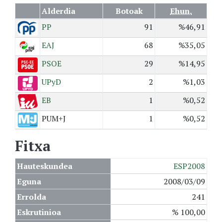
Alderdia
Botoak
Ehun.
PP
91
%46,91
EAJ
68
%35,05
PSOE
29
%14,95
UPyD
2
%1,03
EB
1
%0,52
PUM+J
1
%0,52
Fitxa
Hauteskundea
ESP2008
Eguna
2008/03/09
Errolda
241
Eskrutinioa
% 100,00