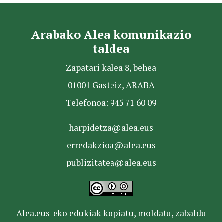
Arabako Alea komunikazio
taldea
Zapatari kalea 8, behea
01001 Gasteiz, ARABA
Telefonoa: 945 71 60 09
harpidetza@alea.eus
erredakzioa@alea.eus
publizitatea@alea.eus
Alea.eus-eko edukiak kopiatu, moldatu, zabaldu