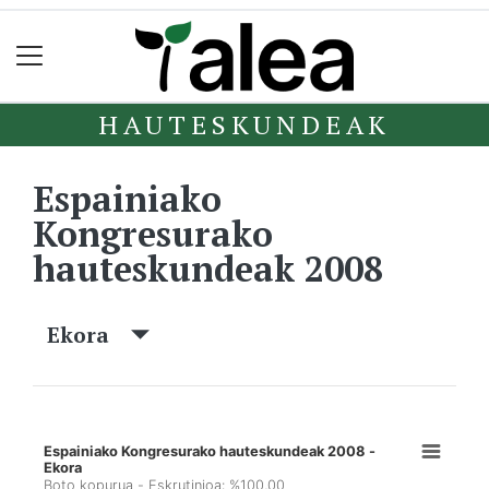
HAUTESKUNDEAK
Espainiako
Kongresurako
hauteskundeak 2008
Ekora
Espainiako Kongresurako hauteskundeak 2008 -
Ekora
Boto kopurua - Eskrutinioa: %100,00