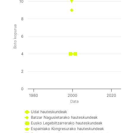
10
8
Boto kopurua
6
4
2
0
1980
2000
2020
Data
Udal hauteskundeak
Batzar Nagusietarako hauteskundeak
Eusko Legebiltzarrerako hauteskundeak
Espainiako Kongresurako hauteskundeak