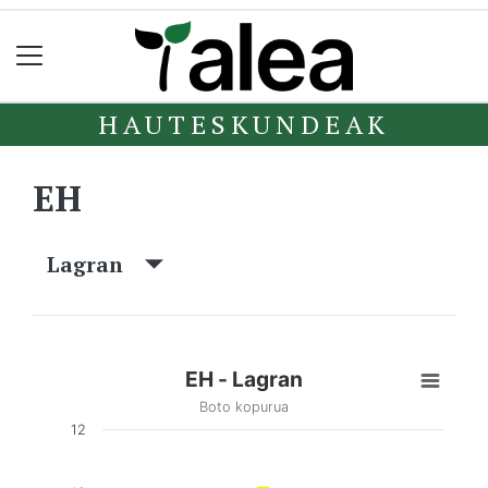
HAUTESKUNDEAK
EH
Lagran
EH - Lagran
Boto kopurua
12