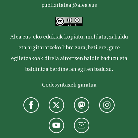
publizitatea@alea.eus
Alea.eus-eko edukiak kopiatu, moldatu, zabaldu
eta argitaratzeko libre zara, beti ere, gure
egiletzakoak direla aitortzen baldin baduzu eta
baldintza berdinetan egiten baduzu.
Codesyntaxek garatua