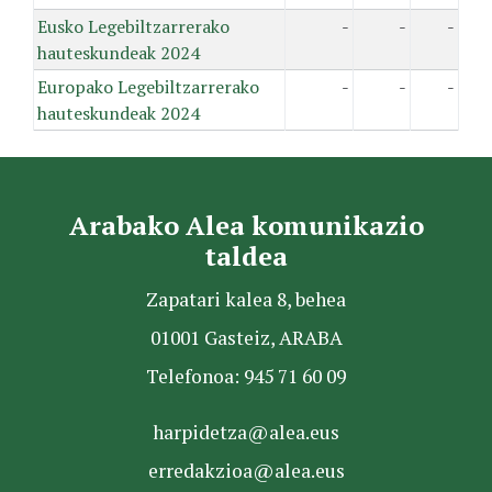
Eusko Legebiltzarrerako
-
-
-
hauteskundeak 2024
Europako Legebiltzarrerako
-
-
-
hauteskundeak 2024
Arabako Alea komunikazio
taldea
Zapatari kalea 8, behea
01001 Gasteiz, ARABA
Telefonoa: 945 71 60 09
harpidetza@alea.eus
erredakzioa@alea.eus