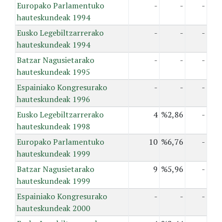
Europako Parlamentuko
-
-
-
hauteskundeak 1994
Eusko Legebiltzarrerako
-
-
-
hauteskundeak 1994
Batzar Nagusietarako
-
-
-
hauteskundeak 1995
Espainiako Kongresurako
-
-
-
hauteskundeak 1996
Eusko Legebiltzarrerako
4
%2,86
-
hauteskundeak 1998
Europako Parlamentuko
10
%6,76
-
hauteskundeak 1999
Batzar Nagusietarako
9
%5,96
-
hauteskundeak 1999
Espainiako Kongresurako
-
-
-
hauteskundeak 2000