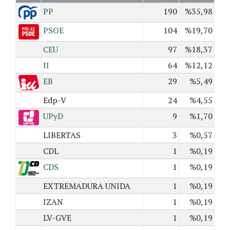
PP
190
%35,98
PSOE
104
%19,70
CEU
97
%18,37
II
64
%12,12
EB
29
%5,49
Edp-V
24
%4,55
UPyD
9
%1,70
LIBERTAS
3
%0,57
CDL
1
%0,19
CDS
1
%0,19
EXTREMADURA UNIDA
1
%0,19
IZAN
1
%0,19
LV-GVE
1
%0,19