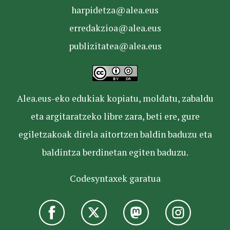
harpidetza@alea.eus
erredakzioa@alea.eus
publizitatea@alea.eus
Alea.eus-eko edukiak kopiatu, moldatu, zabaldu
eta argitaratzeko libre zara, beti ere, gure
egiletzakoak direla aitortzen baldin baduzu eta
baldintza berdinetan egiten baduzu.
Codesyntaxek garatua