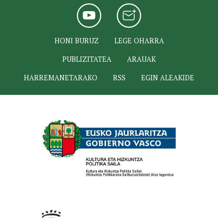
HONI BURUZ
LEGE OHARRA
PUBLIZITATEA
ARAUAK
HARREMANETARAKO
RSS
EGIN ALEAKIDE