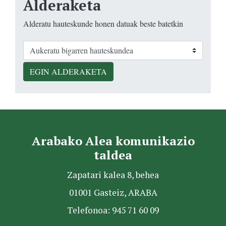
Alderaketa
Alderatu hauteskunde honen datuak beste batetkin
EGIN ALDERAKETA
Arabako Alea komunikazio
taldea
Zapatari kalea 8, behea
01001 Gasteiz, ARABA
Telefonoa: 945 71 60 09