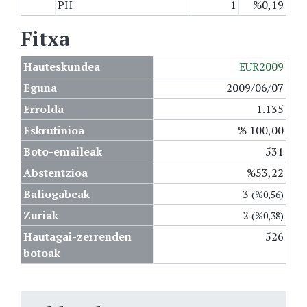
PH
1
%0,19
Fitxa
Hauteskundea
EUR2009
Eguna
2009/06/07
Errolda
1.135
Eskrutinioa
% 100,00
Boto-emaileak
531
Abstentzioa
%53,22
Baliogabeak
3
(%0,56)
Zuriak
2
(%0,38)
Hautagai-zerrenden
526
botoak