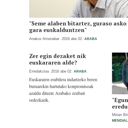
"Seme alaben bitartez, guraso asko 
gara euskalduntzen"
Anakoz Amenabar
2016 abe 02
ARABA
Zer egin dezaket nik
euskararen alde?
Erredakzioa
2016 abe 02
ARABA
Euskararen erabilera indartzeko beren
buruarekin hartutako konpromisoak
azaldu dituzte Arabako zenbait
"Egun
ordezkarik.
eredu
Mirian Bi
MENDIA