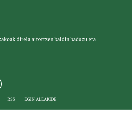
tzakoak direla aitortzen baldin baduzu eta
RSS
EGIN ALEAKIDE