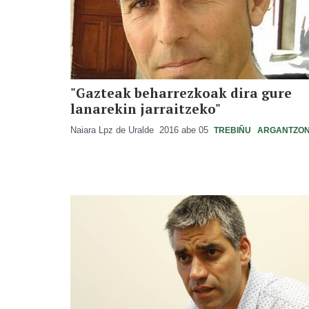
"Gazteak beharrezkoak dira gure
lanarekin jarraitzeko"
Naiara Lpz de Uralde
2016 abe 05
TREBIÑU
ARGANTZO