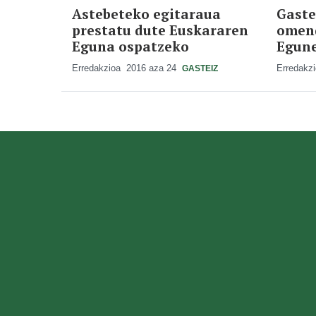
Astebeteko egitaraua
Gaste
prestatu dute Euskararen
omen
Eguna ospatzeko
Egun
Erredakzioa
2016 aza 24
Erredakz
GASTEIZ