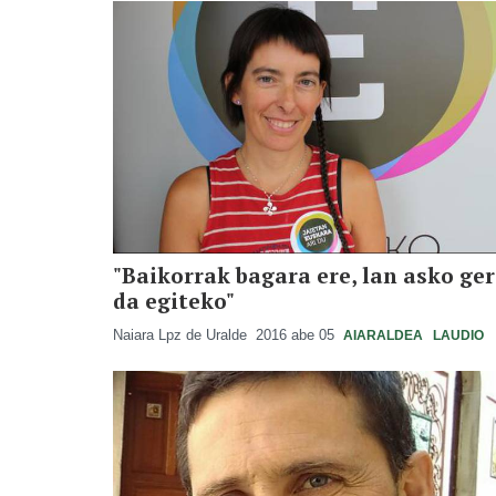
"Baikorrak bagara ere, lan asko ge
da egiteko"
Naiara Lpz de Uralde
2016 abe 05
AIARALDEA
LAUDIO