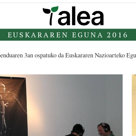
EUSKARAREN EGUNA 2016
enduaren 3an ospatuko da Euskararen Nazioarteko Egu