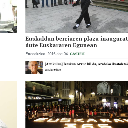
Euskaldun berriaren plaza inaugura
dute Euskararen Egunean
Erredakzioa
2016 abe 04
N
GASTEIZ
[Artikulua] Izaskun Arrue hil da, Arabako ikastoleta
andereñoa