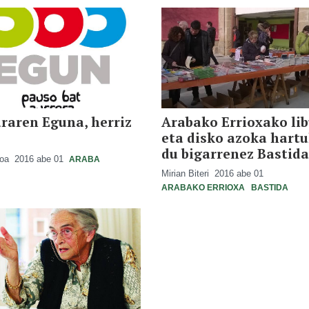
raren Eguna, herriz
Arabako Errioxako li
eta disko azoka hart
du bigarrenez Bastid
ioa
2016 abe 01
ARABA
Mirian Biteri
2016 abe 01
ARABAKO ERRIOXA
BASTIDA