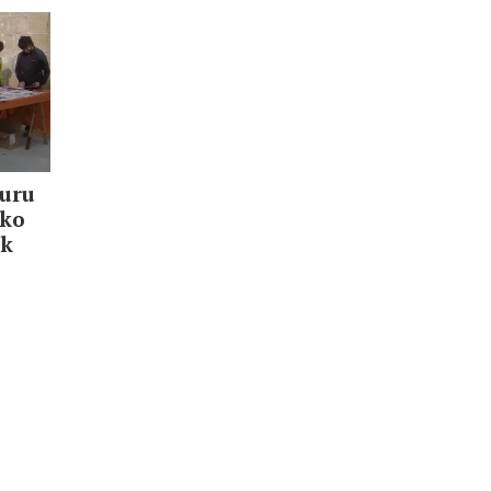
buru
uko
ak