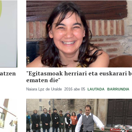
ratzen
"Egitasmoak herriari eta euskarari b
ematen die"
Naiara Lpz de Uralde
2016 abe 05
LAUTADA
BARRUNDIA