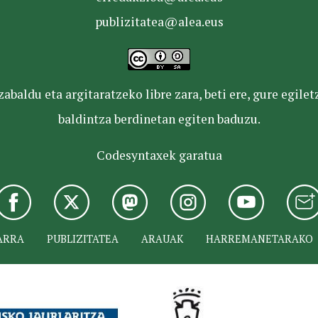
publizitatea@alea.eus
baldu eta argitaratzeko libre zara, beti ere, gure egile
baldintza berdinetan egiten baduzu.
Codesyntaxek garatua
ARRA
PUBLIZITATEA
ARAUAK
HARREMANETARAKO