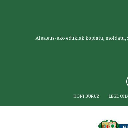
Alea.eus-eko edukiak kopiatu, moldatu, za
HONI BURUZ
LEGE OH