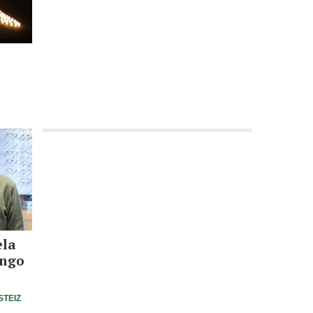
ela
ango
STEIZ