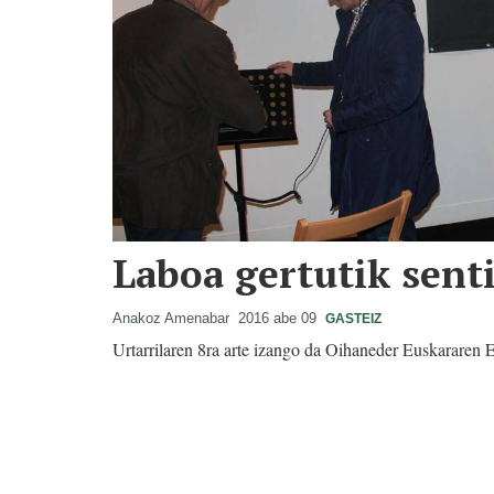
Laboa gertutik sent
Anakoz Amenabar
2016 abe 09
GASTEIZ
Urtarrilaren 8ra arte izango da Oihaneder Euskararen