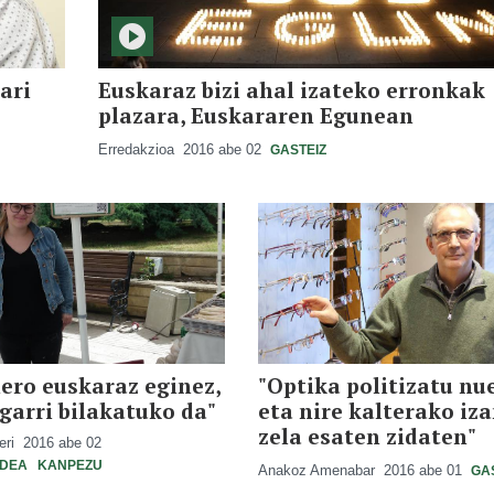
ari
Euskaraz bizi ahal izateko erronkak
plazara, Euskararen Egunean
Erredakzioa
2016 abe 02
GASTEIZ
ero euskaraz eginez,
"Optika politizatu nu
garri bilakatuko da"
eta nire kalterako iz
zela esaten zidaten"
teri
2016 abe 02
LDEA
KANPEZU
Anakoz Amenabar
2016 abe 01
GA