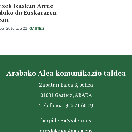
izek Izaskun Arrue
duko du Euskararen
ean
ioa
2016 aza 21
GASTEIZ
Arabako Alea komunikazio taldea
Zapatari kalea 8, behea
01001 Gasteiz, ARABA
Telefonoa: 945 71 60 09
harpidetza@alea.eus
erredakzioa@alea.eus