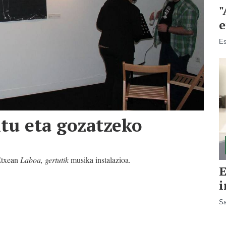
"
e
Es
itu eta gozatzeko
 Etxean
Laboa, gertutik
musika instalazioa.
E
i
Sa