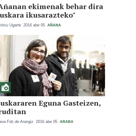
Añanan ekimenak behar dira
uskara ikusarazteko"
titxu Ugarte
2016 abe 05
AÑANA
uskararen Eguna Gasteizen,
ruditan
ioa Fdz.de Arangiz
2016 abe 05
ARABA