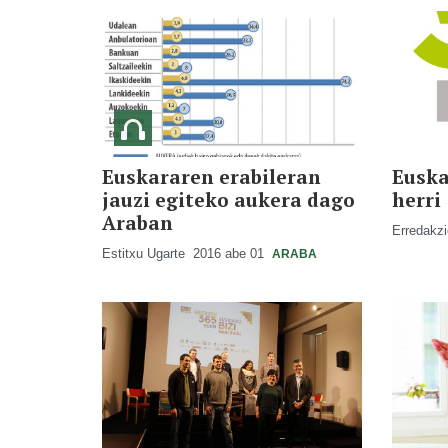
Euskararen erabileran
Euska
jauzi egiteko aukera dago
herri
Araban
Erredakz
Estitxu Ugarte
2016 abe 01
ARABA