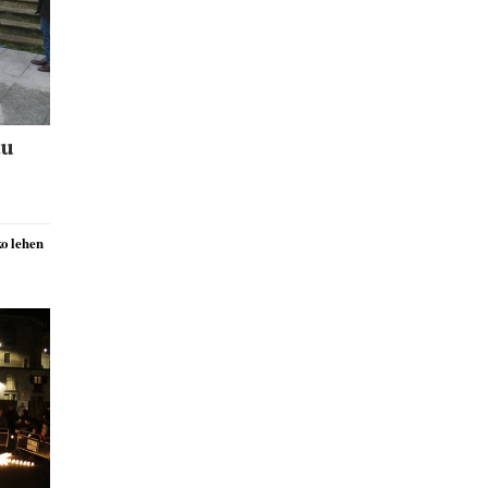
tu
ko lehen