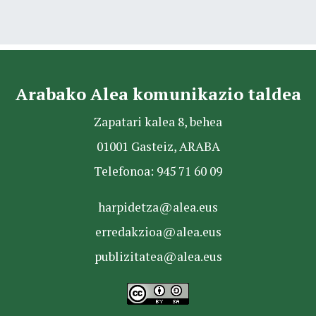
Arabako Alea komunikazio taldea
Zapatari kalea 8, behea
01001 Gasteiz, ARABA
Telefonoa: 945 71 60 09
harpidetza@alea.eus
erredakzioa@alea.eus
publizitatea@alea.eus