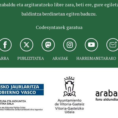
baldu eta argitaratzeko libre zara, beti ere, gure egile
baldintza berdinetan egiten baduzu.
Codesyntaxek garatua
ARRA
PUBLIZITATEA
ARAUAK
HARREMANETARAKO