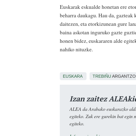
Euskarak eskualde honetan ere etor
beharra daukagu. Hau da, gazteak k
daitezen, eta etorkizunean gure la
baina askotan inguruko gazte guztie
honen bidez, euskararen alde egite
nahiko nituzke.
EUSKARA
TREBIÑU
ARGANTZO
Izan zaitez ALEAki
ALEA da Arabako euskarazko aldiz
egiteko. Zuk ere gurekin bat egin 
egiteko.