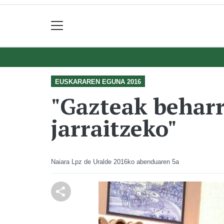
EUSKARAREN EGUNA 2016
"Gazteak beharr
jarraitzeko"
Naiara Lpz de Uralde
2016ko abenduaren 5a