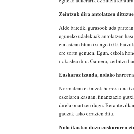
egiteko aukerarik ez zutela kontura
Zeintzuk dira antolatzen dituzu
Alde batetik, gurasook uda partean 
eguneko udalekuak antolatzen hasi 
eta astean bitan txango txiki batzuk
ere sortu genuen. Egun, eskola hon
irakaslea ditu. Gainera, zerbitzu h
Euskaraz izanda, nolako harrera 
Normalean ekintzek harrera ona iza
eskolaren kasuan, finantzazio gutxi
direla onartzen dugu. Berantevillan
gauzak asko errazten ditu.
Nola ikusten duzu euskararen e