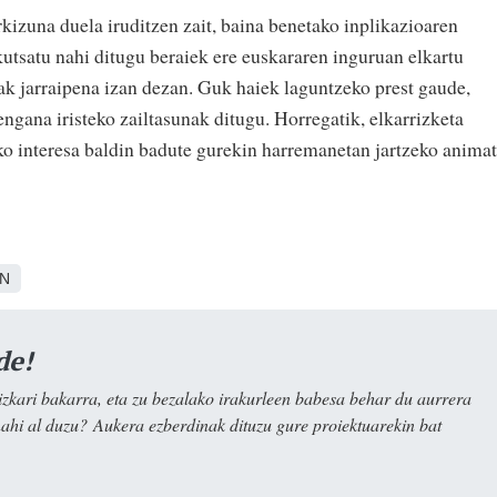
kizuna duela iruditzen zait, baina benetako inplikazioaren
utsatu nahi ditugu beraiek ere euskararen inguruan elkartu
nak jarraipena izan dezan. Guk haiek laguntzeko prest gaude,
ngana iristeko zailtasunak ditugu. Horregatik, elkarrizketa
ko interesa baldin badute gurekin harremanetan jartzeko anima
N
de!
kari bakarra, eta zu bezalako irakurleen babesa behar du aurrera
nahi al duzu? Aukera ezberdinak dituzu gure proiektuarekin bat