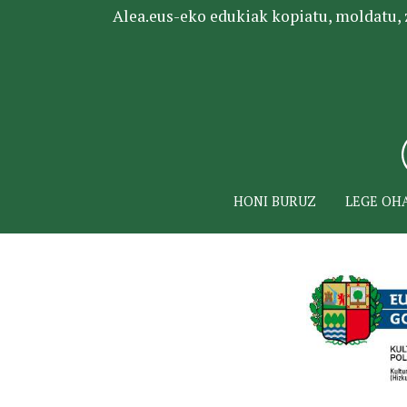
Alea.eus-eko edukiak kopiatu, moldatu, za
HONI BURUZ
LEGE OH