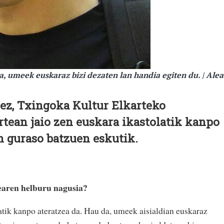
a, umeek euskaraz bizi dezaten lan handia egiten du. | Alea
ez,
Txingoka Kultur Elkarteko
rtean jaio zen euskara ikastolatik kanpo
n guraso batzuen eskutik.
earen helburu nagusia?
tik kanpo ateratzea da. Hau da, umeek aisialdian euskaraz