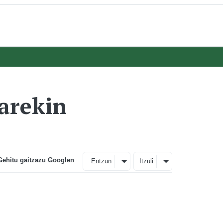
arekin
Gehitu gaitzazu Googlen
Entzun
Itzuli