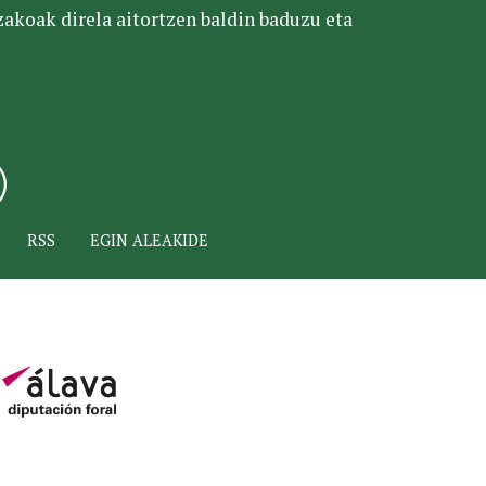
tzakoak direla aitortzen baldin baduzu eta
RSS
EGIN ALEAKIDE