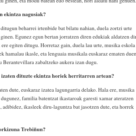
tu ginen, eta modu batean edo bestean, hori aldatu nahi genuen
en ekintza nagusiak?
ditugun beharrei irtenbide bat bilatu nahian, duela zortzi urte
ginen. Egunez egun bertan jorratzen diren edukiak aldatzen dir
 ere egiten ditugu. Horretaz gain, duela lau urte, musika eskola
ek hamalau ikasle, eta lenguaia musikala euskaraz ematen due
au Berantevillara zabaltzeko aukera izan dugu.
izaten dituzte ekintza horiek herritarren artean?
ten dute, euskaraz izatea lagungarria delako. Hala ere, musika
 dugunez, familia batentzat ikastaroak garesti xamar ateratzen
, adibidez, ikasleek diru-laguntza bat jasotzen dute, eta horrek
torkizuna Trebiñun?