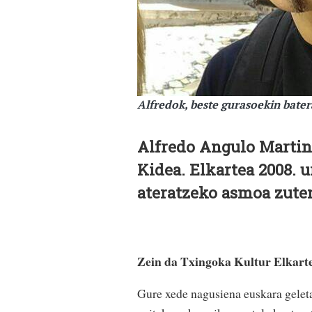
Alfredok, beste gurasoekin bater
Alfredo Angulo Martin
Kidea.
Elkartea 2008. u
ateratzeko asmoa zute
Z
ein da Txingoka Kultur Elkart
Gure xede nagusiena euskara geleta