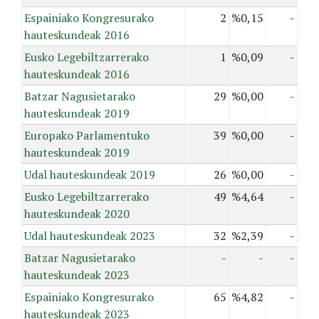
Espainiako Kongresurako
2
%0,15
-
hauteskundeak 2016
Eusko Legebiltzarrerako
1
%0,09
-
hauteskundeak 2016
Batzar Nagusietarako
29
%0,00
-
hauteskundeak 2019
Europako Parlamentuko
39
%0,00
-
hauteskundeak 2019
Udal hauteskundeak 2019
26
%0,00
-
Eusko Legebiltzarrerako
49
%4,64
-
hauteskundeak 2020
Udal hauteskundeak 2023
32
%2,39
-
Batzar Nagusietarako
-
-
-
hauteskundeak 2023
Espainiako Kongresurako
65
%4,82
-
hauteskundeak 2023