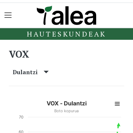
HAUTESKUNDEAK
VOX
Dulantzi
VOX - Dulantzi
Boto kopurua
70
60