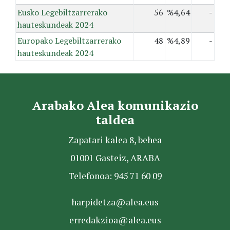
Eusko Legebiltzarrerako
56
%4,64
-
hauteskundeak 2024
Europako Legebiltzarrerako
48
%4,89
-
hauteskundeak 2024
Arabako Alea komunikazio
taldea
Zapatari kalea 8, behea
01001 Gasteiz, ARABA
Telefonoa: 945 71 60 09
harpidetza@alea.eus
erredakzioa@alea.eus