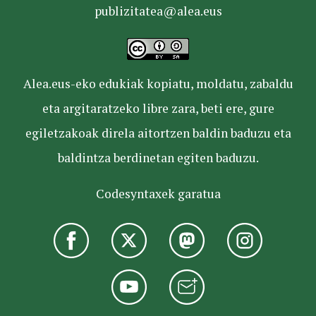
publizitatea@alea.eus
Alea.eus-eko edukiak kopiatu, moldatu, zabaldu
eta argitaratzeko libre zara, beti ere, gure
egiletzakoak direla aitortzen baldin baduzu eta
baldintza berdinetan egiten baduzu.
Codesyntaxek garatua