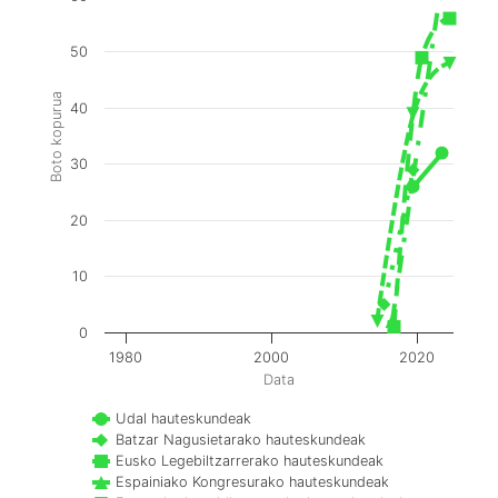
50
Boto kopurua
40
30
20
10
0
1980
2000
2020
Data
Udal hauteskundeak
Batzar Nagusietarako hauteskundeak
Eusko Legebiltzarrerako hauteskundeak
Espainiako Kongresurako hauteskundeak