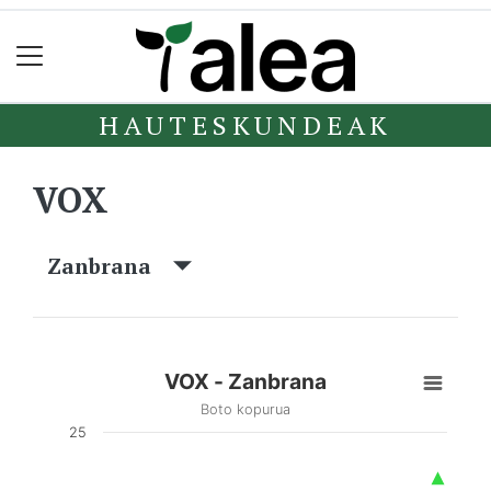
HAUTESKUNDEAK
VOX
Zanbrana
VOX - Zanbrana
Boto kopurua
25