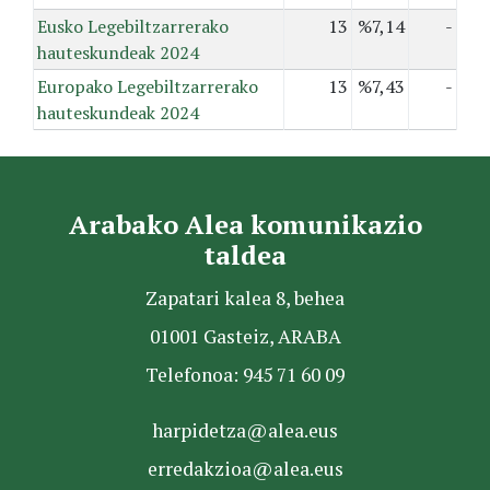
Eusko Legebiltzarrerako
13
%7,14
-
hauteskundeak 2024
Europako Legebiltzarrerako
13
%7,43
-
hauteskundeak 2024
Arabako Alea komunikazio
taldea
Zapatari kalea 8, behea
01001 Gasteiz, ARABA
Telefonoa: 945 71 60 09
harpidetza@alea.eus
erredakzioa@alea.eus