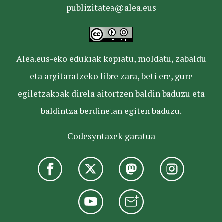
publizitatea@alea.eus
Alea.eus-eko edukiak kopiatu, moldatu, zabaldu
eta argitaratzeko libre zara, beti ere, gure
egiletzakoak direla aitortzen baldin baduzu eta
baldintza berdinetan egiten baduzu.
Codesyntaxek garatua