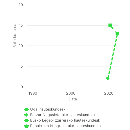
20
15
Boto kopurua
10
5
0
1980
2000
2020
Data
Udal hauteskundeak
Batzar Nagusietarako hauteskundeak
Eusko Legebiltzarrerako hauteskundeak
Espainiako Kongresurako hauteskundeak