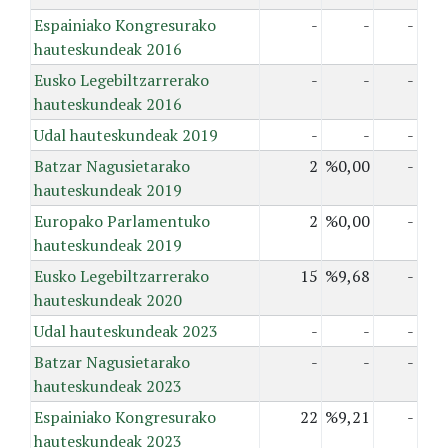
Espainiako Kongresurako
-
-
-
hauteskundeak 2016
Eusko Legebiltzarrerako
-
-
-
hauteskundeak 2016
Udal hauteskundeak 2019
-
-
-
Batzar Nagusietarako
2
%0,00
-
hauteskundeak 2019
Europako Parlamentuko
2
%0,00
-
hauteskundeak 2019
Eusko Legebiltzarrerako
15
%9,68
-
hauteskundeak 2020
Udal hauteskundeak 2023
-
-
-
Batzar Nagusietarako
-
-
-
hauteskundeak 2023
Espainiako Kongresurako
22
%9,21
-
hauteskundeak 2023