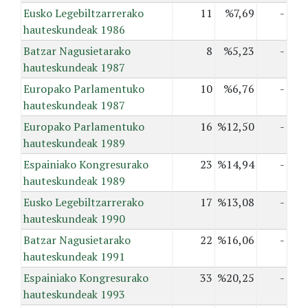
Eusko Legebiltzarrerako
11
%7,69
-
hauteskundeak 1986
Batzar Nagusietarako
8
%5,23
-
hauteskundeak 1987
Europako Parlamentuko
10
%6,76
-
hauteskundeak 1987
Europako Parlamentuko
16
%12,50
-
hauteskundeak 1989
Espainiako Kongresurako
23
%14,94
-
hauteskundeak 1989
Eusko Legebiltzarrerako
17
%13,08
-
hauteskundeak 1990
Batzar Nagusietarako
22
%16,06
-
hauteskundeak 1991
Espainiako Kongresurako
33
%20,25
-
hauteskundeak 1993