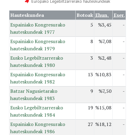
Europako Legebiltzarrerako hauteskundeak
Hauteskundea
Botoak
Ehun.
Eser.
Espainiako Kongresurako
5
%3,45
-
hauteskundeak 1977
Espainiako Kongresurako
8
%7,08
-
hauteskundeak 1979
Eusko Legebiltzarrerako
3
%2,48
-
hauteskundeak 1980
Espainiako Kongresurako
13
%10,83
-
hauteskundeak 1982
Batzar Nagusietarako
9
%7,50
-
hauteskundeak 1983
Eusko Legebiltzarrerako
19
%15,08
-
hauteskundeak 1984
Espainiako Kongresurako
27
%18,12
-
hauteskundeak 1986