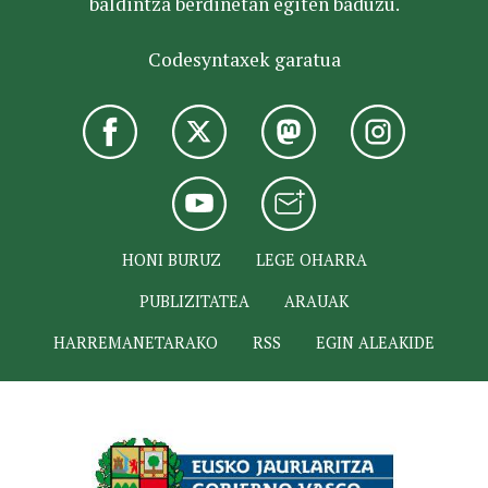
baldintza berdinetan egiten baduzu.
Codesyntaxek garatua
HONI BURUZ
LEGE OHARRA
PUBLIZITATEA
ARAUAK
HARREMANETARAKO
RSS
EGIN ALEAKIDE