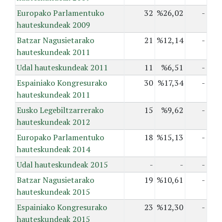
Europako Parlamentuko
32
%26,02
-
hauteskundeak 2009
Batzar Nagusietarako
21
%12,14
-
hauteskundeak 2011
Udal hauteskundeak 2011
11
%6,51
-
Espainiako Kongresurako
30
%17,34
-
hauteskundeak 2011
Eusko Legebiltzarrerako
15
%9,62
-
hauteskundeak 2012
Europako Parlamentuko
18
%15,13
-
hauteskundeak 2014
Udal hauteskundeak 2015
-
-
-
Batzar Nagusietarako
19
%10,61
-
hauteskundeak 2015
Espainiako Kongresurako
23
%12,30
-
hauteskundeak 2015