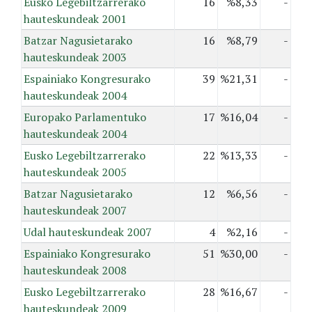
Eusko Legebiltzarrerako
16
%8,33
-
hauteskundeak 2001
Batzar Nagusietarako
16
%8,79
-
hauteskundeak 2003
Espainiako Kongresurako
39
%21,31
-
hauteskundeak 2004
Europako Parlamentuko
17
%16,04
-
hauteskundeak 2004
Eusko Legebiltzarrerako
22
%13,33
-
hauteskundeak 2005
Batzar Nagusietarako
12
%6,56
-
hauteskundeak 2007
Udal hauteskundeak 2007
4
%2,16
-
Espainiako Kongresurako
51
%30,00
-
hauteskundeak 2008
Eusko Legebiltzarrerako
28
%16,67
-
hauteskundeak 2009