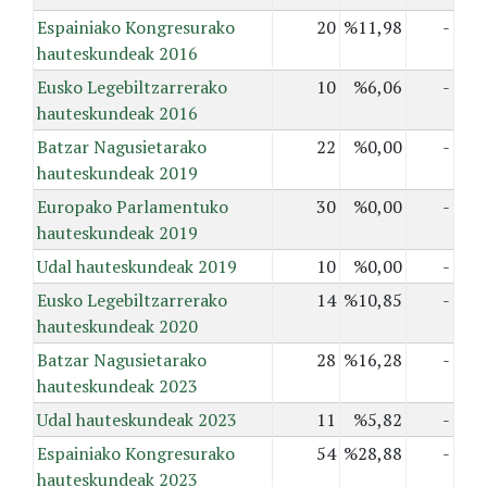
Espainiako Kongresurako
20
%11,98
-
hauteskundeak 2016
Eusko Legebiltzarrerako
10
%6,06
-
hauteskundeak 2016
Batzar Nagusietarako
22
%0,00
-
hauteskundeak 2019
Europako Parlamentuko
30
%0,00
-
hauteskundeak 2019
Udal hauteskundeak 2019
10
%0,00
-
Eusko Legebiltzarrerako
14
%10,85
-
hauteskundeak 2020
Batzar Nagusietarako
28
%16,28
-
hauteskundeak 2023
Udal hauteskundeak 2023
11
%5,82
-
Espainiako Kongresurako
54
%28,88
-
hauteskundeak 2023