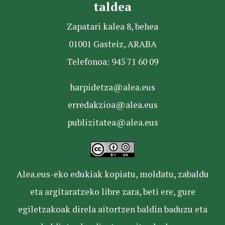
taldea
Zapatari kalea 8, behea
01001 Gasteiz, ARABA
Telefonoa: 945 71 60 09
harpidetza@alea.eus
erredakzioa@alea.eus
publizitatea@alea.eus
Alea.eus-eko edukiak kopiatu, moldatu, zabaldu
eta argitaratzeko libre zara, beti ere, gure
egiletzakoak direla aitortzen baldin baduzu eta