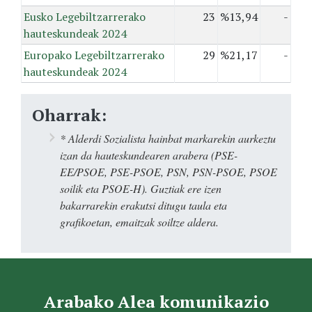
Eusko Legebiltzarrerako
23
%13,94
-
hauteskundeak 2024
Europako Legebiltzarrerako
29
%21,17
-
hauteskundeak 2024
Oharrak:
* Alderdi Sozialista hainbat markarekin aurkeztu
izan da hauteskundearen arabera (PSE-
EE/PSOE, PSE-PSOE, PSN, PSN-PSOE, PSOE
soilik eta PSOE-H). Guztiak ere izen
bakarrarekin erakutsi ditugu taula eta
grafikoetan, emaitzak soiltze aldera.
Arabako Alea komunikazio