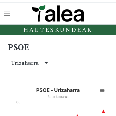
HAUTESKUNDEAK
PSOE
Urizaharra
PSOE - Urizaharra
Boto kopurua
60