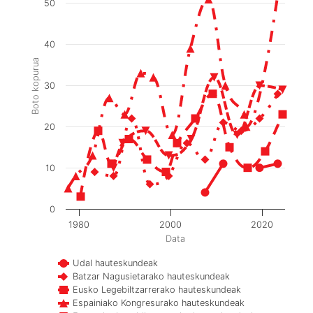
50
40
Boto kopurua
30
20
10
0
1980
2000
2020
Data
Udal hauteskundeak
Batzar Nagusietarako hauteskundeak
Eusko Legebiltzarrerako hauteskundeak
Espainiako Kongresurako hauteskundeak