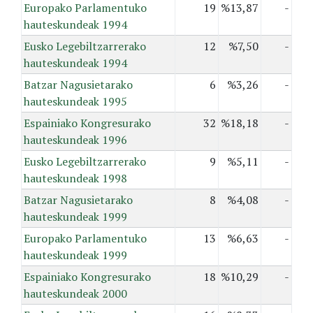
Europako Parlamentuko
19
%13,87
-
hauteskundeak 1994
Eusko Legebiltzarrerako
12
%7,50
-
hauteskundeak 1994
Batzar Nagusietarako
6
%3,26
-
hauteskundeak 1995
Espainiako Kongresurako
32
%18,18
-
hauteskundeak 1996
Eusko Legebiltzarrerako
9
%5,11
-
hauteskundeak 1998
Batzar Nagusietarako
8
%4,08
-
hauteskundeak 1999
Europako Parlamentuko
13
%6,63
-
hauteskundeak 1999
Espainiako Kongresurako
18
%10,29
-
hauteskundeak 2000