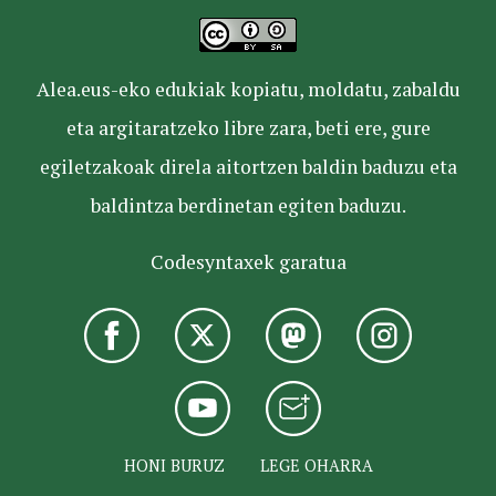
Alea.eus-eko edukiak kopiatu, moldatu, zabaldu
eta argitaratzeko libre zara, beti ere, gure
egiletzakoak direla aitortzen baldin baduzu eta
baldintza berdinetan egiten baduzu.
Codesyntaxek garatua
HONI BURUZ
LEGE OHARRA