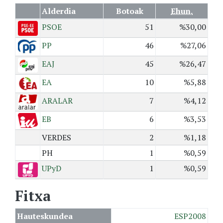
Alderdia
Botoak
Ehun.
PSOE
51
%30,00
PP
46
%27,06
EAJ
45
%26,47
EA
10
%5,88
ARALAR
7
%4,12
EB
6
%3,53
VERDES
2
%1,18
PH
1
%0,59
UPyD
1
%0,59
Fitxa
Hauteskundea
ESP2008