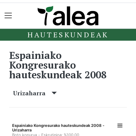
HAUTESKUNDEAK
Espainiako
Kongresurako
hauteskundeak 2008
Urizaharra
Espainiako Kongresurako hauteskundeak 2008 -
Urizaharra
Boto kopurua - Eskrutinioa: %100,00