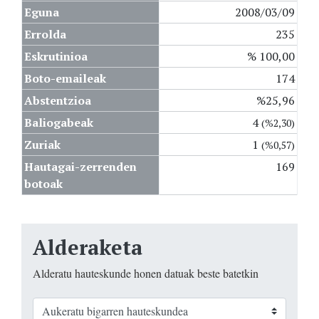
Eguna
2008/03/09
Errolda
235
Eskrutinioa
% 100,00
Boto-emaileak
174
Abstentzioa
%25,96
Baliogabeak
4
(%2,30)
Zuriak
1
(%0,57)
Hautagai-zerrenden
169
botoak
Alderaketa
Alderatu hauteskunde honen datuak beste batetkin