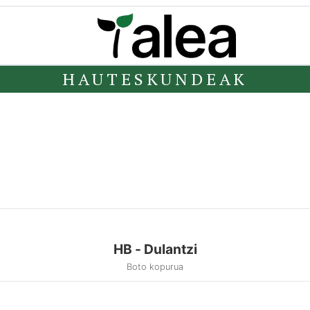
HAUTESKUNDEAK
HB - Dulantzi
Boto kopurua