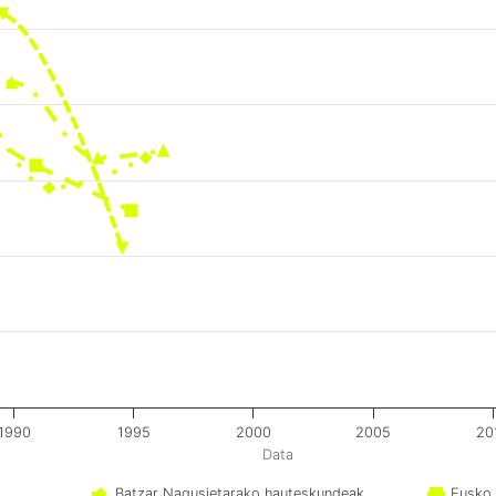
1990
1995
2000
2005
20
Data
Batzar Nagusietarako hauteskundeak
Eusko 