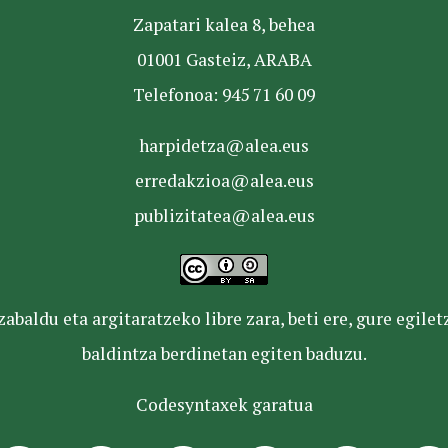
Zapatari kalea 8, behea
01001 Gasteiz, ARABA
Telefonoa: 945 71 60 09
harpidetza@alea.eus
erredakzioa@alea.eus
publizitatea@alea.eus
baldu eta argitaratzeko libre zara, beti ere, gure egile
baldintza berdinetan egiten baduzu.
Codesyntaxek garatua