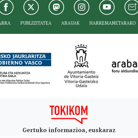
ARRA
PUBLIZITATEA
ARAUAK
HARREMANETARAKO
Gertuko informazioa, euskaraz