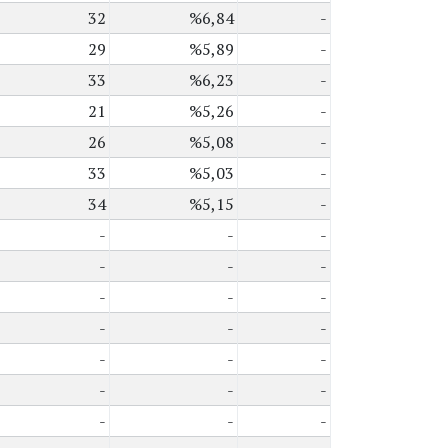
32
%6,84
-
29
%5,89
-
33
%6,23
-
21
%5,26
-
26
%5,08
-
33
%5,03
-
34
%5,15
-
-
-
-
-
-
-
-
-
-
-
-
-
-
-
-
-
-
-
-
-
-