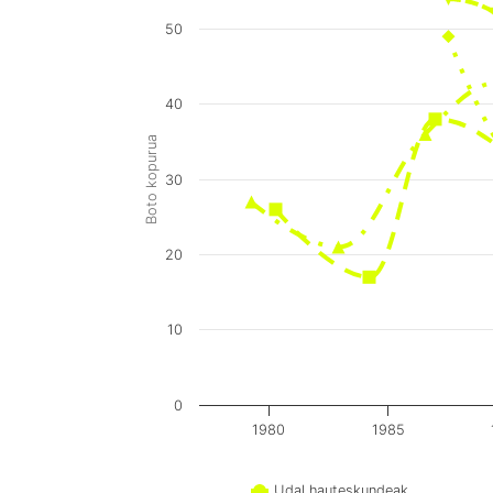
50
40
Boto kopurua
30
20
10
0
1980
1985
Udal hauteskundeak