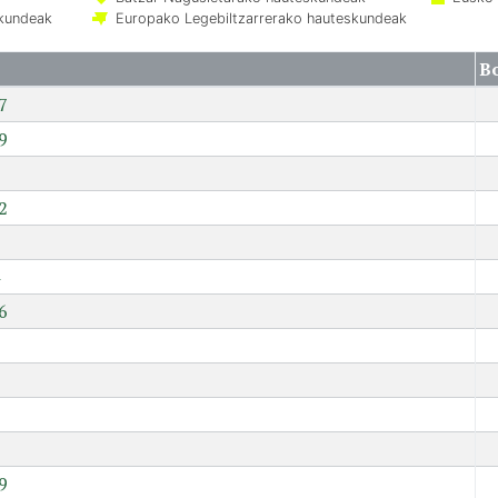
skundeak
Europako Legebiltzarrerako hauteskundeak
B
7
9
2
6
7
9
9