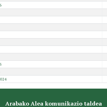
6
9
3
2024
Arabako Alea komunikazio taldea