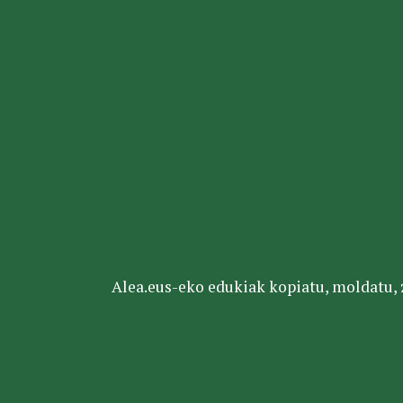
Alea.eus-eko edukiak kopiatu, moldatu, za