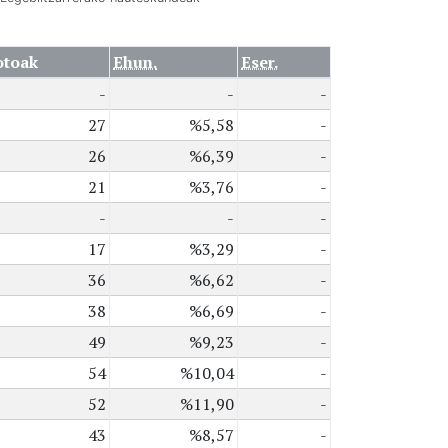
otoak
Ehun.
Eser.
-
-
-
27
%5,58
-
26
%6,39
-
21
%3,76
-
-
-
-
17
%3,29
-
36
%6,62
-
38
%6,69
-
49
%9,23
-
54
%10,04
-
52
%11,90
-
43
%8,57
-