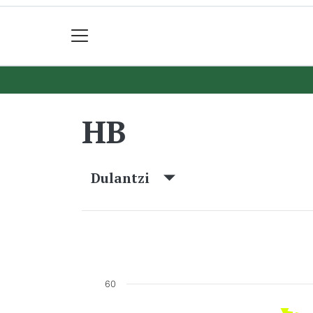
HB
Dulantzi
60