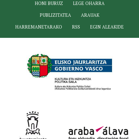
HONI BURUZ
LEGE OHARRA
PUBLIZITATEA
ARAUAK
HARREMANETARAKO
RSS
EGIN ALEAKIDE