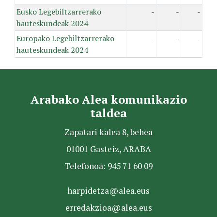
Eusko Legebiltzarrerako
-
-
-
hauteskundeak 2024
Europako Legebiltzarrerako
-
-
-
hauteskundeak 2024
Arabako Alea komunikazio
taldea
Zapatari kalea 8, behea
01001 Gasteiz, ARABA
Telefonoa: 945 71 60 09
harpidetza@alea.eus
erredakzioa@alea.eus