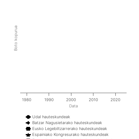
Boto kopurua
1980
1990
2000
2010
2020
Data
Udal hauteskundeak
Batzar Nagusietarako hauteskundeak
Eusko Legebiltzarrerako hauteskundeak
Espainiako Kongresurako hauteskundeak