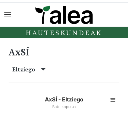
HAUTESKUNDEAK
AxSÍ
Eltziego
AxSÍ - Eltziego
Boto kopurua