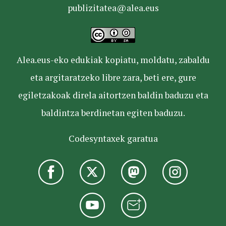
publizitatea@alea.eus
Alea.eus-eko edukiak kopiatu, moldatu, zabaldu
eta argitaratzeko libre zara, beti ere, gure
egiletzakoak direla aitortzen baldin baduzu eta
baldintza berdinetan egiten baduzu.
Codesyntaxek garatua