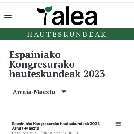
HAUTESKUNDEAK
Espainiako
Kongresurako
hauteskundeak 2023
Arraia-Maeztu
Espainiako Kongresurako hauteskundeak 2023 -
Arraia-Maeztu
Boto kopurua - Eskrutinioa: %100,00