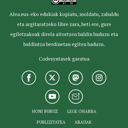
Alea.eus-eko edukiak kopiatu, moldatu, zabaldu
eta argitaratzeko libre zara, beti ere, gure
egiletzakoak direla aitortzen baldin baduzu eta
baldintza berdinetan egiten baduzu.
Codesyntaxek garatua
HONI BURUZ
LEGE OHARRA
PUBLIZITATEA
ARAUAK