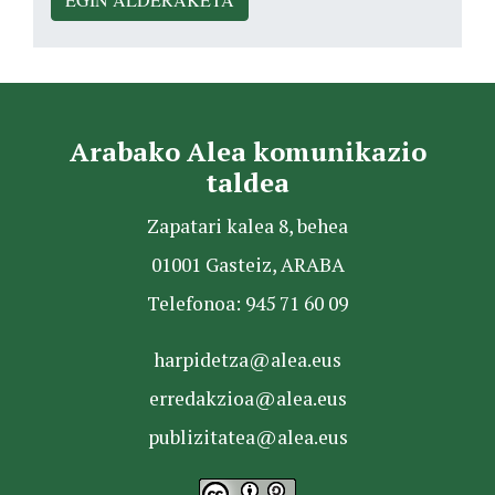
Arabako Alea komunikazio
taldea
Zapatari kalea 8, behea
01001 Gasteiz, ARABA
Telefonoa: 945 71 60 09
harpidetza@alea.eus
erredakzioa@alea.eus
publizitatea@alea.eus