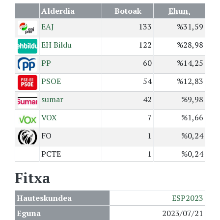
Alderdia
Botoak
Ehun.
EAJ
133
%31,59
EH Bildu
122
%28,98
PP
60
%14,25
PSOE
54
%12,83
sumar
42
%9,98
VOX
7
%1,66
FO
1
%0,24
PCTE
1
%0,24
Fitxa
Hauteskundea
ESP2023
Eguna
2023/07/21