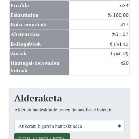
Errolda
624
Eskrutinioa
% 100,00
Boto-emaileak
427
Abstentzioa
%31,57
Baliogabeak
6
(%1,41)
Zuriak
1
(%0,23)
Hautagai-zerrenden
420
botoak
Alderaketa
Alderatu hauteskunde honen datuak beste batetkin
EGIN ALDERAKETA