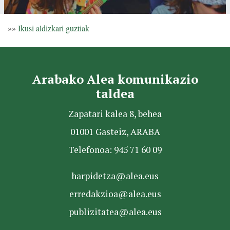
»»
Ikusi aldizkari guztiak
Arabako Alea komunikazio
taldea
Zapatari kalea 8, behea
01001 Gasteiz, ARABA
Telefonoa: 945 71 60 09
harpidetza@alea.eus
erredakzioa@alea.eus
publizitatea@alea.eus