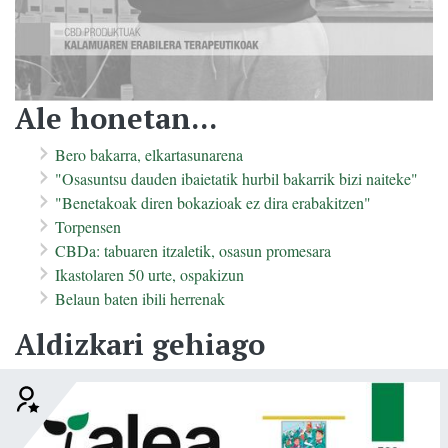
Ale honetan...
Bero bakarra, elkartasunarena
"Osasuntsu dauden ibaietatik hurbil bakarrik bizi naiteke"
"Benetakoak diren bokazioak ez dira erabakitzen"
Torpensen
CBDa: tabuaren itzaletik, osasun promesara
Ikastolaren 50 urte, ospakizun
Belaun baten ibili herrenak
Aldizkari gehiago