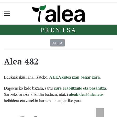
PRENTSA
ALEA
Alea 482
ALEAkidea izan behar zara
Edukiak ikusi ahal izateko,
.
zure erabiltzaile eta pasahitza
Dagoeneko kide bazara, sartu
.
aleakidea@alea.eus
Sartzeko arazorik baldin baduzu, idatzi
helbidera eta zurekin harremanetan jarriko gara.