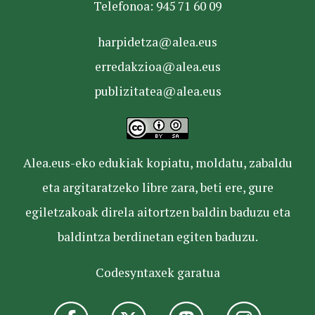
Telefonoa: 945 71 60 09
harpidetza@alea.eus
erredakzioa@alea.eus
publizitatea@alea.eus
Alea.eus-eko edukiak kopiatu, moldatu, zabaldu
eta argitaratzeko libre zara, beti ere, gure
egiletzakoak direla aitortzen baldin baduzu eta
baldintza berdinetan egiten baduzu.
Codesyntaxek garatua