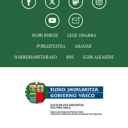
HONI BURUZ
LEGE OHARRA
PUBLIZITATEA
ARAUAK
HARREMANETARAKO
RSS
EGIN ALEAKIDE