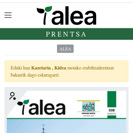
PRENTSA
ALEA
Kazetaria ,
Kidea
Eduki hau
motako erabiltzaileentzat
bakarrik dago eskuragarri.