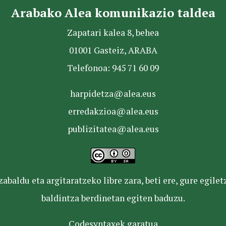
Arabako Alea komunikazio taldea
Zapatari kalea 8, behea
01001 Gasteiz, ARABA
Telefonoa: 945 71 60 09
harpidetza@alea.eus
erredakzioa@alea.eus
publizitatea@alea.eus
baldu eta argitaratzeko libre zara, beti ere, gure egile
baldintza berdinetan egiten baduzu.
Codesyntaxek garatua