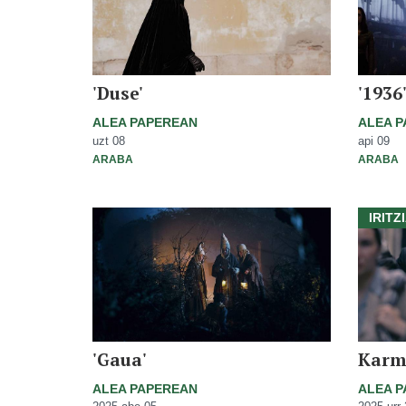
'Duse'
'1936
ALEA PAPEREAN
ALEA 
uzt 08
api 09
ARABA
ARABA
IRITZ
'Gaua'
Karm
ALEA PAPEREAN
ALEA 