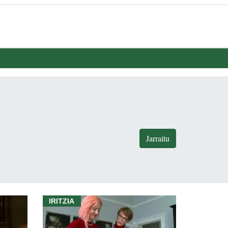
Jarraitu
IRITZIA