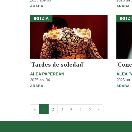
2025 abe 05
2025 urr 
ARABA
ARABA
IRITZIA
IRITZ
'Tardes de soledad'
'Conc
ALEA PAPEREAN
ALEA 
2025 api 04
2025 urt 
ARABA
ARABA
«
1
2
3
4
5
6
»