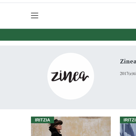
Zine
2017(e)ti
IRITZIA
IRITZ