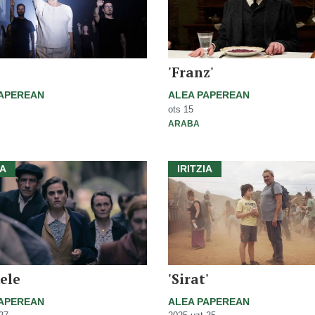
'
'Franz'
PAPEREAN
ALEA PAPEREAN
ots 15
ARABA
IA
IRITZIA
ele
'Sirat'
PAPEREAN
ALEA PAPEREAN