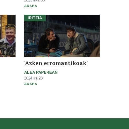
2025 eka 06
ARABA
IRITZIA
'Azken erromantikoak'
ALEA PAPEREAN
2024 ira 28
ARABA