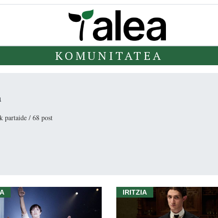
KOMUNITATEA
a
k partaide / 68 post
IA
IRITZIA