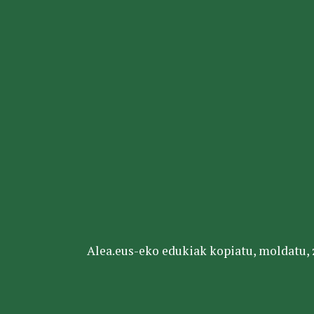
Alea.eus-eko edukiak kopiatu, moldatu, za