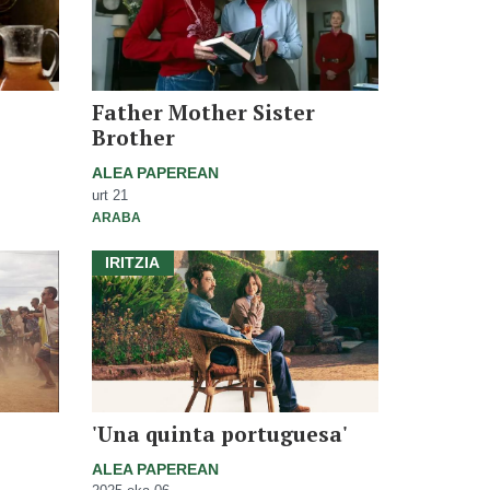
Father Mother Sister
Brother
ALEA PAPEREAN
urt 21
ARABA
IRITZIA
'Una quinta portuguesa'
ALEA PAPEREAN