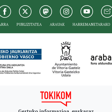
ARRA
PUBLIZITATEA
ARAUAK
HARREMANETARAKO
Gertuko informazioa, euskaraz