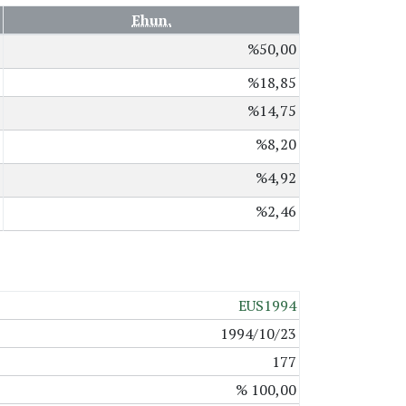
Ehun.
%50,00
%18,85
%14,75
%8,20
%4,92
%2,46
EUS1994
1994/10/23
177
% 100,00