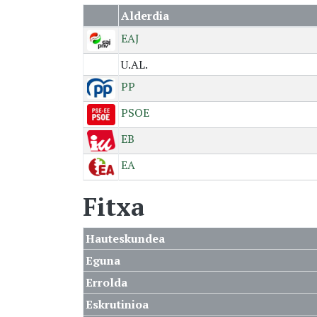
Alderdia
EAJ
U.AL.
PP
PSOE
EB
EA
Fitxa
Hauteskundea
Eguna
Errolda
Eskrutinioa