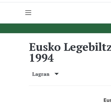
Eusko Legebilt
1994
Lagran
Eus