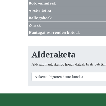
Boto-emaileak
Abstentzioa
Baliogabeak
Zuriak
Hautagai-zerrenden botoak
Alderaketa
Alderatu hauteskunde honen datuak beste batetki