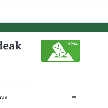
deak
gran