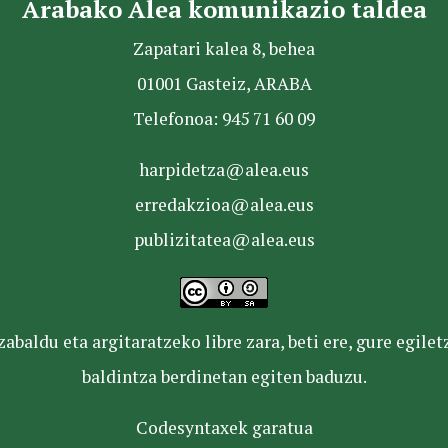
Arabako Alea komunikazio taldea
Zapatari kalea 8, behea
01001 Gasteiz, ARABA
Telefonoa: 945 71 60 09
harpidetza@alea.eus
erredakzioa@alea.eus
publizitatea@alea.eus
baldu eta argitaratzeko libre zara, beti ere, gure egile
baldintza berdinetan egiten baduzu.
Codesyntaxek garatua