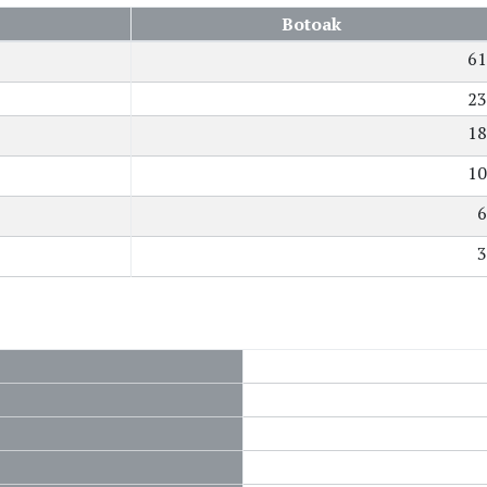
Botoak
61
23
18
10
6
3