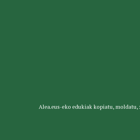
Alea.eus-eko edukiak kopiatu, moldatu, za