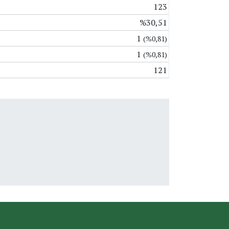
123
%30,51
1
(%0,81)
1
(%0,81)
121