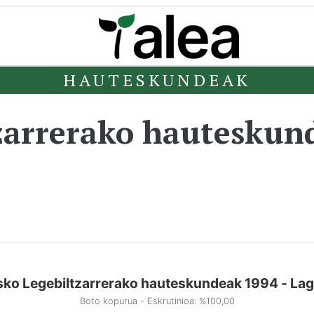
HAUTESKUNDEAK
zarrerako hauteskun
ko Legebiltzarrerako hauteskundeak 1994 - La
Boto kopurua - Eskrutinioa: %100,00