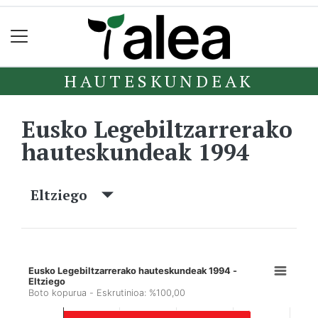
HAUTESKUNDEAK
Eusko Legebiltzarrerako
hauteskundeak 1994
Eltziego
Eusko Legebiltzarrerako hauteskundeak 1994 -
Eltziego
Boto kopurua - Eskrutinioa: %100,00