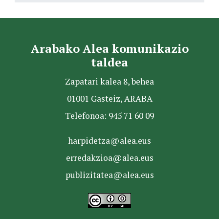
Arabako Alea komunikazio
taldea
Zapatari kalea 8, behea
01001 Gasteiz, ARABA
Telefonoa: 945 71 60 09
harpidetza@alea.eus
erredakzioa@alea.eus
publizitatea@alea.eus