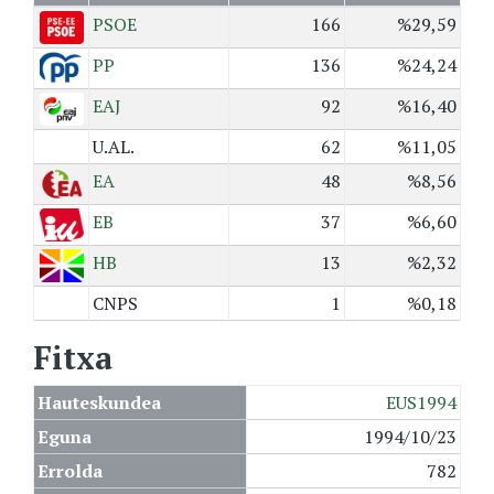
PSOE
166
%29,59
PP
136
%24,24
EAJ
92
%16,40
U.AL.
62
%11,05
EA
48
%8,56
EB
37
%6,60
HB
13
%2,32
CNPS
1
%0,18
Fitxa
Hauteskundea
EUS1994
Eguna
1994/10/23
Errolda
782