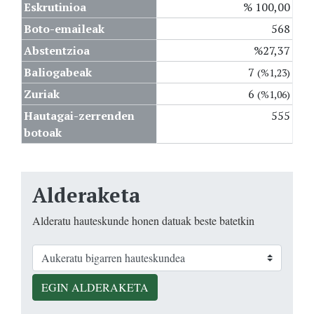
Eskrutinioa
% 100,00
Boto-emaileak
568
Abstentzioa
%27,37
Baliogabeak
7
(%1,23)
Zuriak
6
(%1,06)
Hautagai-zerrenden
555
botoak
Alderaketa
Alderatu hauteskunde honen datuak beste batetkin
EGIN ALDERAKETA