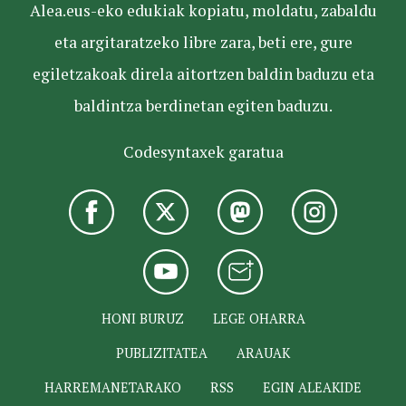
Alea.eus-eko edukiak kopiatu, moldatu, zabaldu
eta argitaratzeko libre zara, beti ere, gure
egiletzakoak direla aitortzen baldin baduzu eta
baldintza berdinetan egiten baduzu.
Codesyntaxek garatua
HONI BURUZ
LEGE OHARRA
PUBLIZITATEA
ARAUAK
HARREMANETARAKO
RSS
EGIN ALEAKIDE