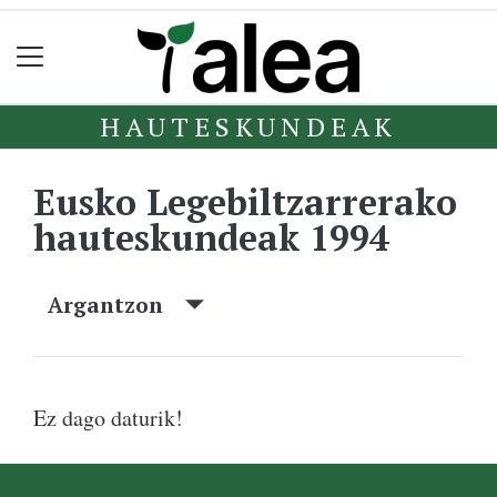
HAUTESKUNDEAK
Eusko Legebiltzarrerako
hauteskundeak 1994
Argantzon
Ez dago daturik!