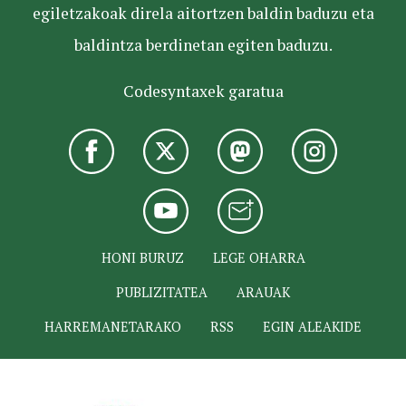
egiletzakoak direla aitortzen baldin baduzu eta
baldintza berdinetan egiten baduzu.
Codesyntaxek garatua
HONI BURUZ
LEGE OHARRA
PUBLIZITATEA
ARAUAK
HARREMANETARAKO
RSS
EGIN ALEAKIDE