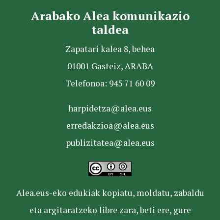
Arabako Alea komunikazio
taldea
Zapatari kalea 8, behea
01001 Gasteiz, ARABA
Telefonoa: 945 71 60 09
harpidetza@alea.eus
erredakzioa@alea.eus
publizitatea@alea.eus
Alea.eus-eko edukiak kopiatu, moldatu, zabaldu
eta argitaratzeko libre zara, beti ere, gure