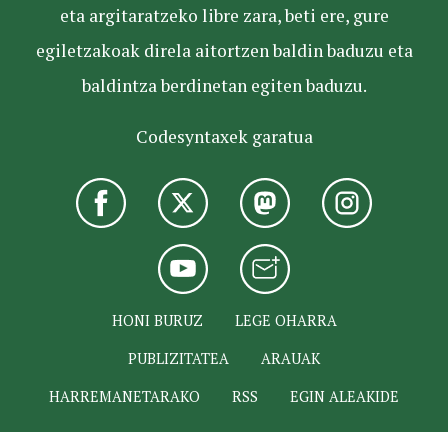
eta argitaratzeko libre zara, beti ere, gure
egiletzakoak direla aitortzen baldin baduzu eta
baldintza berdinetan egiten baduzu.
Codesyntaxek garatua
HONI BURUZ
LEGE OHARRA
PUBLIZITATEA
ARAUAK
HARREMANETARAKO
RSS
EGIN ALEAKIDE