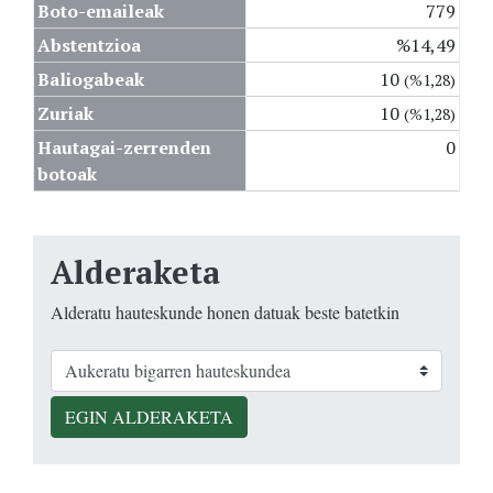
Boto-emaileak
779
Abstentzioa
%14,49
Baliogabeak
10
(%1,28)
Zuriak
10
(%1,28)
Hautagai-zerrenden
0
botoak
Alderaketa
Alderatu hauteskunde honen datuak beste batetkin
EGIN ALDERAKETA