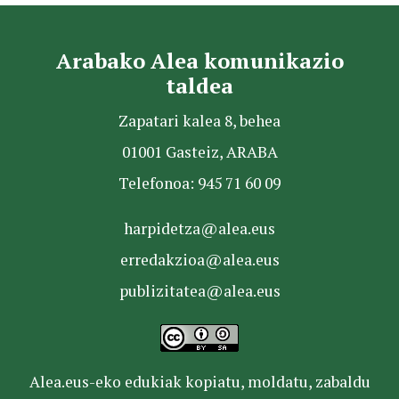
Arabako Alea komunikazio
taldea
Zapatari kalea 8, behea
01001 Gasteiz, ARABA
Telefonoa: 945 71 60 09
harpidetza@alea.eus
erredakzioa@alea.eus
publizitatea@alea.eus
Alea.eus-eko edukiak kopiatu, moldatu, zabaldu