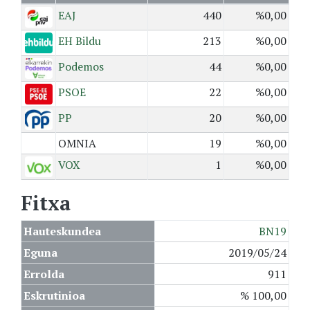
EAJ
440
%0,00
EH Bildu
213
%0,00
Podemos
44
%0,00
PSOE
22
%0,00
PP
20
%0,00
OMNIA
19
%0,00
VOX
1
%0,00
Fitxa
Hauteskundea
BN19
Eguna
2019/05/24
Errolda
911
Eskrutinioa
% 100,00