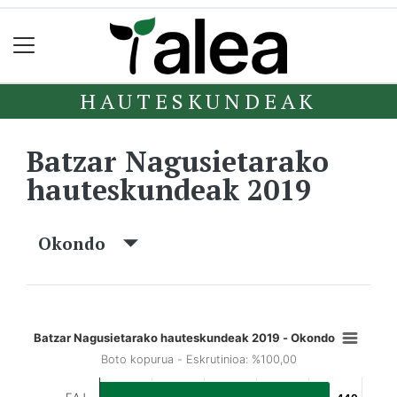
HAUTESKUNDEAK
Batzar Nagusietarako
hauteskundeak 2019
Okondo
Batzar Nagusietarako hauteskundeak 2019 - Okondo
Boto kopurua - Eskrutinioa: %100,00