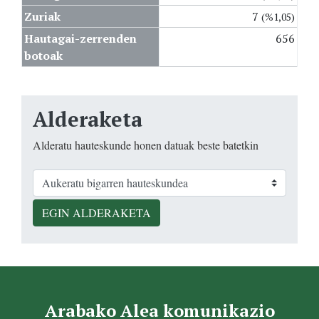
Zuriak
7
(%1,05)
Hautagai-zerrenden
656
botoak
Alderaketa
Alderatu hauteskunde honen datuak beste batetkin
EGIN ALDERAKETA
Arabako Alea komunikazio