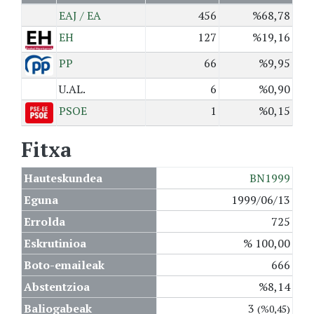
EAJ / EA
456
%68,78
EH
127
%19,16
PP
66
%9,95
U.AL.
6
%0,90
PSOE
1
%0,15
Fitxa
Hauteskundea
BN1999
Eguna
1999/06/13
Errolda
725
Eskrutinioa
% 100,00
Boto-emaileak
666
Abstentzioa
%8,14
Baliogabeak
3
(%0,45)