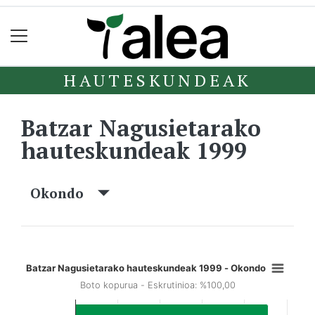
HAUTESKUNDEAK
Batzar Nagusietarako
hauteskundeak 1999
Okondo
Batzar Nagusietarako hauteskundeak 1999 - Okondo
Boto kopurua - Eskrutinioa: %100,00