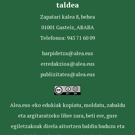
taldea
Zapatari kalea 8, behea
01001 Gasteiz, ARABA
Telefonoa: 945 71 60 09
harpidetza@alea.eus
erredakzioa@alea.eus
publizitatea@alea.eus
Alea.eus-eko edukiak kopiatu, moldatu, zabaldu
eta argitaratzeko libre zara, beti ere, gure
egiletzakoak direla aitortzen baldin baduzu eta