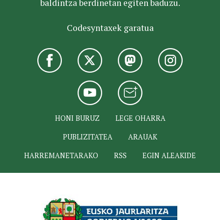
baldintza berdinetan egiten baduzu.
Codesyntaxek garatua
HONI BURUZ
LEGE OHARRA
PUBLIZITATEA
ARAUAK
HARREMANETARAKO
RSS
EGIN ALEAKIDE